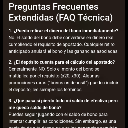
Preguntas Frecuentes
Extendidas (FAQ Técnica)
1. ¿Puedo retirar el dinero del bono inmediatamente?
No. El saldo del bono debe convertirse en dinero real
cumpliendo el requisito de apostado. Cualquier retiro
anticipado anulará el bono y las ganancias asociadas.
2. ¿El depósito cuenta para el cálculo del apostado?
Generalmente, NO. Solo el monto del bono se
multiplica por el requisito (x20, x30). Algunas
promociones raras (“bonus on deposit”) pueden incluir
el depósito; lee siempre los términos.
3. ¿Qué pasa si pierdo todo mi saldo de efectivo pero
me queda saldo de bono?
Puedes seguir jugando con el saldo de bono para
intentar cumplir las condiciones. Sin embargo, es una