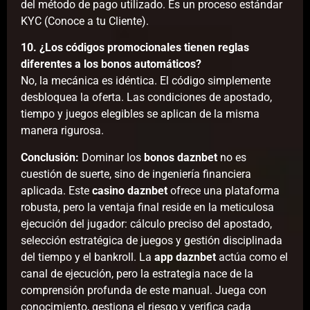
del método de pago utilizado. Es un proceso estándar
KYC (Conoce a tu Cliente).
10. ¿Los códigos promocionales tienen reglas
diferentes a los bonos automáticos?
No, la mecánica es idéntica. El código simplemente
desbloquea la oferta. Las condiciones de apostado,
tiempo y juegos elegibles se aplican de la misma
manera rigurosa.
Conclusión:
Dominar los
bonos daznbet
no es
cuestión de suerte, sino de ingeniería financiera
aplicada. Este
casino daznbet
ofrece una plataforma
robusta, pero la ventaja final reside en la meticulosa
ejecución del jugador: cálculo preciso del apostado,
selección estratégica de juegos y gestión disciplinada
del tiempo y el bankroll. La
app daznbet
actúa como el
canal de ejecución, pero la estrategia nace de la
comprensión profunda de este manual. Juega con
conocimiento, gestiona el riesgo y verifica cada