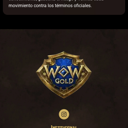
movimiento contra los términos oficiales.
Institucional