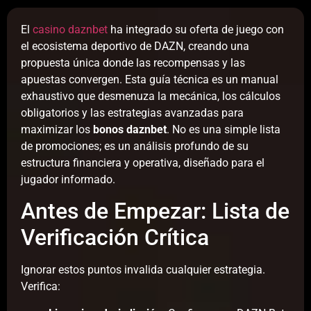
El
casino daznbet
ha integrado su oferta de juego con
el ecosistema deportivo de DAZN, creando una
propuesta única donde las recompensas y las
apuestas convergen. Esta guía técnica es un manual
exhaustivo que desmenuza la mecánica, los cálculos
obligatorios y las estrategias avanzadas para
maximizar los
bonos daznbet
. No es una simple lista
de promociones; es un análisis profundo de su
estructura financiera y operativa, diseñado para el
jugador informado.
Antes de Empezar: Lista de
Verificación Crítica
Ignorar estos puntos invalida cualquier estrategia.
Verifica: