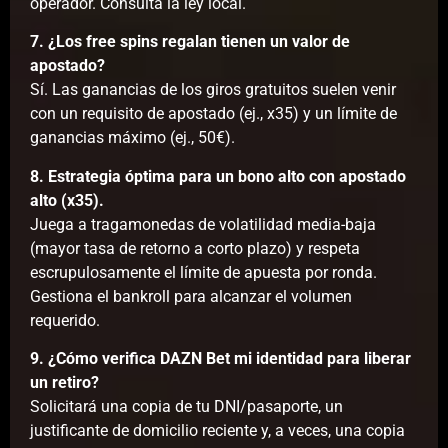
operador. Consulta la ley local.
7. ¿Los free spins regalan tienen un valor de
apostado?
Sí. Las ganancias de los giros gratuitos suelen venir
con un requisito de apostado (ej., x35) y un límite de
ganancias máximo (ej., 50€).
8. Estrategia óptima para un bono alto con apostado
alto (x35).
Juega a tragamonedas de volatilidad media-baja
(mayor tasa de retorno a corto plazo) y respeta
escrupulosamente el límite de apuesta por ronda.
Gestiona el bankroll para alcanzar el volumen
requerido.
9. ¿Cómo verifica DAZN Bet mi identidad para liberar
un retiro?
Solicitará una copia de tu DNI/pasaporte, un
justificante de domicilio reciente y, a veces, una copia