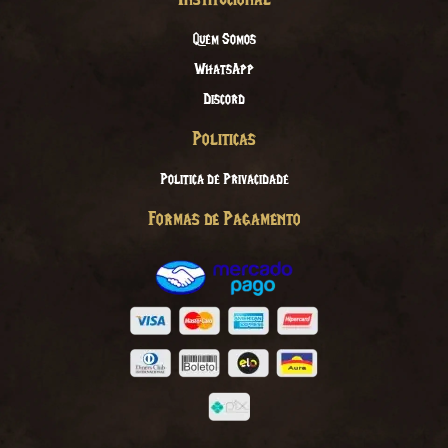
Quem Somos
WhatsApp
Discord
Politicas
Politica de Privacidade
Formas de Pagamento