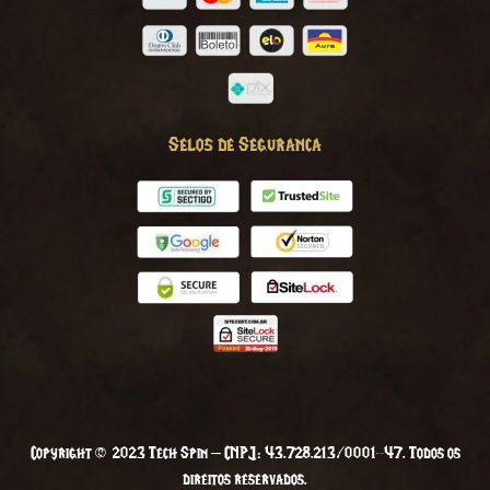
Selos de Seguranca
Copyright © 2023 Tech Spin – CNPJ: 43.728.213/0001-47. Todos os
direitos reservados.