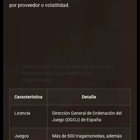
por proveedor o volatilidad.
Video tutorial: Vista general de la interfaz y
funciones de la app Betfair para
tragamonedas.
Característica
Detalle
Licencia
Dirección General de Ordenación del
Juego (DGOJ) de España
Juegos
Más de 500 tragamonedas, además