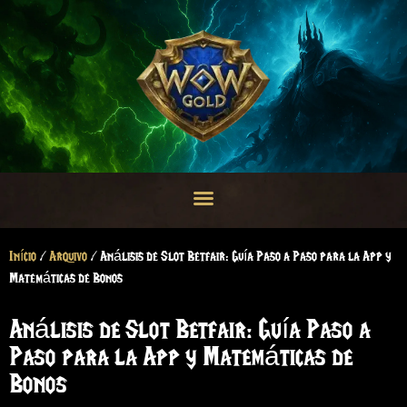
Início
/
Arquivo
/ Análisis de Slot Betfair: Guía Paso a Paso para la App y
Matemáticas de Bonos
Análisis de Slot Betfair: Guía Paso a
Paso para la App y Matemáticas de
Bonos