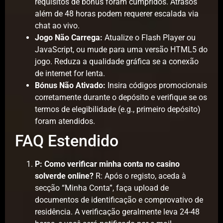
requisitos de bônus foram cumpridos. Atrasos
além de 48 horas podem requerer escalada via
chat ao vivo.
Jogo Não Carrega:
Atualize o Flash Player ou
JavaScript, ou mude para uma versão HTML5 do
jogo. Reduza a qualidade gráfica se a conexão
de internet for lenta.
Bónus Não Ativado:
Insira códigos promocionais
corretamente durante o depósito e verifique se os
termos de elegibilidade (e.g., primeiro depósito)
foram atendidos.
FAQ Estendido
P: Como verificar minha conta no casino
solverde online?
R: Após o registo, aceda à
secção “Minha Conta”, faça upload de
documentos de identificação e comprovativo de
residência. A verificação geralmente leva 24-48