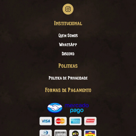
Institucional
Quem Somos
WhatsApp
Discord
Politicas
Politica de Privacidade
Formas de Pagamento