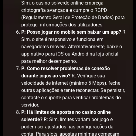
Sim, o casino solverde online emprega
criptografia avançada e cumpre o RGPD
(Regulamento Geral de Proteção de Dados) para
proteger informações dos utilizadores.
P: Posso jogar no mobile sem baixar um app?
R:
Sim, o site é responsivo e funciona em
navegadores móveis. Alternativamente, baixe o
app nativo para iOS ou Android na loja oficial
para melhor desempenho.
P: Como resolver problemas de conexão
durante jogos ao vivo?
R: Verifique sua
velocidade de internet (mínimo 5 Mbps), feche
outras aplicações e tente reconectar. Se persistir,
contacte o suporte para verificar problemas do
servidor.
P: Há limites de apostas no casino online
solverde?
R: Sim, limites variam por jogo e
podem ser ajustados nas configurações da
conta. Para slots, apostas mínimas começam