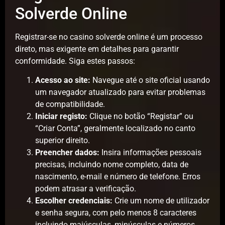
Solverde Online
Registrar-se no casino solverde online é um processo
direto, mas exigente em detalhes para garantir
conformidade. Siga estes passos:
Acesso ao site:
Navegue até o site oficial usando
um navegador atualizado para evitar problemas
de compatibilidade.
Iniciar registo:
Clique no botão “Registar” ou
“Criar Conta”, geralmente localizado no canto
superior direito.
Preencher dados:
Insira informações pessoais
precisas, incluindo nome completo, data de
nascimento, e-mail e número de telefone. Erros
podem atrasar a verificação.
Escolher credenciais:
Crie um nome de utilizador
e senha segura, com pelo menos 8 caracteres
incluindo maiúsculas, minúsculas e números.