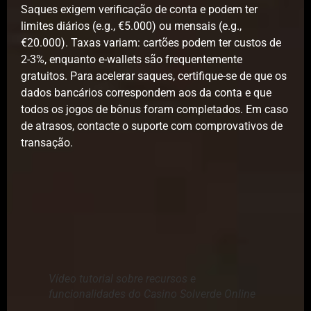
Saques exigem verificação de conta e podem ter
limites diários (e.g., €5.000) ou mensais (e.g.,
€20.000). Taxas variam: cartões podem ter custos de
2-3%, enquanto e-wallets são frequentemente
gratuitos. Para acelerar saques, certifique-se de que os
dados bancários correspondem aos da conta e que
todos os jogos de bônus foram completados. Em caso
de atrasos, contacte o suporte com comprovativos de
transação.
Vídeo tutorial sobre recursos e
funcionalidades do Casino Solverde Online