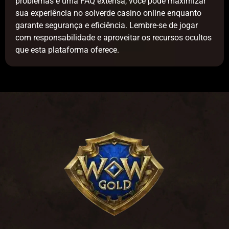
problemas e uma FAQ extensa, você pode maximizar
sua experiência no solverde casino online enquanto
garante segurança e eficiência. Lembre-se de jogar
com responsabilidade e aproveitar os recursos ocultos
que esta plataforma oferece.