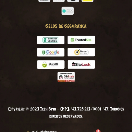
Selos de Seguranca
Copyright © 2023 Tech Spin – CNPJ: 43.728.213/0001-47. Todos os
direitos reservados.
0