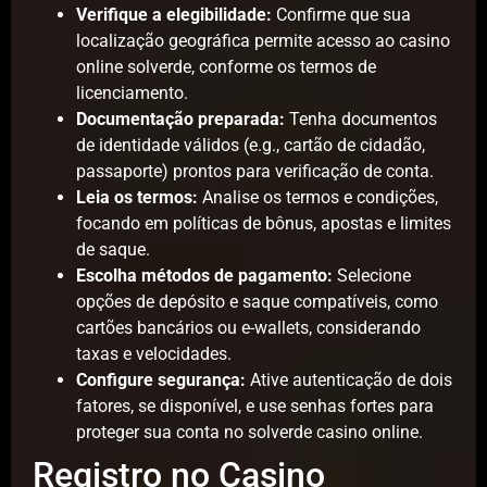
Verifique a elegibilidade:
Confirme que sua
localização geográfica permite acesso ao casino
online solverde, conforme os termos de
licenciamento.
Documentação preparada:
Tenha documentos
de identidade válidos (e.g., cartão de cidadão,
passaporte) prontos para verificação de conta.
Leia os termos:
Analise os termos e condições,
focando em políticas de bônus, apostas e limites
de saque.
Escolha métodos de pagamento:
Selecione
opções de depósito e saque compatíveis, como
cartões bancários ou e-wallets, considerando
taxas e velocidades.
Configure segurança:
Ative autenticação de dois
fatores, se disponível, e use senhas fortes para
proteger sua conta no solverde casino online.
Registro no Casino