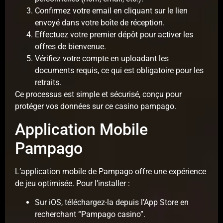
Confirmez votre email en cliquant sur le lien
envoyé dans votre boîte de réception.
Effectuez votre premier dépôt pour activer les
offres de bienvenue.
Vérifiez votre compte en uploadant les
documents requis, ce qui est obligatoire pour les
retraits.
Ce processus est simple et sécurisé, conçu pour
protéger vos données sur ce casino pampago.
Application Mobile
Pampago
L’application mobile de Pampago offre une expérience
de jeu optimisée. Pour l’installer :
Sur iOS, téléchargez-la depuis l’App Store en
recherchant “Pampago casino”.