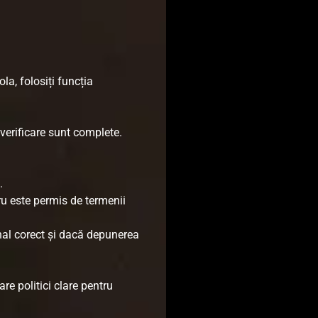
la, folosiți funcția
verificare sunt complete.
.
ru este permis de termenii
nal corect și dacă depunerea
re politici clare pentru