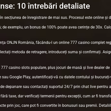
nse: 10 întrebări detaliate
 în secțiunea de înregistrare de mai sus. Procesul este online și
ă; de exemplu, un bonus de 100% poate avea cerințe de 30x. Calcu
ența ONJN România, făcându-l un online 777 casino complet re
ectați metoda de retragere, introduceți suma și confirmați. Asigu
 777 casino slots populare, plus jocuri de masă și live dealer de l
sau Google Play, autentificați-vă cu datele contului și bucurați-
de depanare sau contactați suportul 24/7 prin chat live pentru a
ră taxe, dar verificați termenii pentru excepții, cum ar fi transf
te prin joc, care pot fi convertite în bonusuri sau premii. Detalii