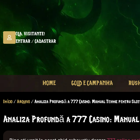
OLA, VISITANTE!
ENTRAR / CADASTRAR
HOME
GOLD E CAMPANHA
RUSH
Início
/
Arquivo
/ Analiza Profundă a 777 Casino: Manual Tehnic pentru Slotur
Analiza Profundă a 777 Casino: Manual T