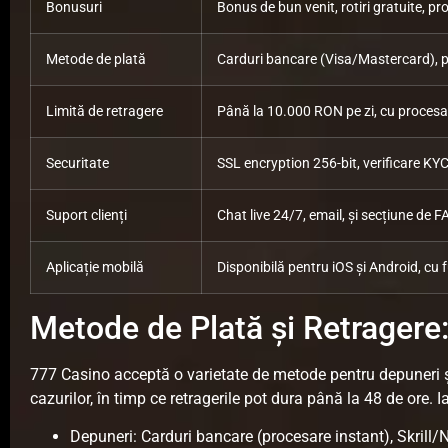
Bonusuri
Bonus de bun venit, rotiri gratuite, pro
Metode de plată
Carduri bancare (Visa/Mastercard), port
Limită de retragere
Până la 10.000 RON pe zi, cu procesar
Securitate
SSL encryption 256-bit, verificare KY
Suport clienți
Chat live 24/7, email, și secțiune de F
Aplicație mobilă
Disponibilă pentru iOS și Android, cu 
Metode de Plată și Retragere:
777 Casino acceptă o varietate de metode pentru depuneri și 
cazurilor, în timp ce retragerile pot dura până la 48 de ore. I
Depuneri: Carduri bancare (procesare instant), Skrill/Ne