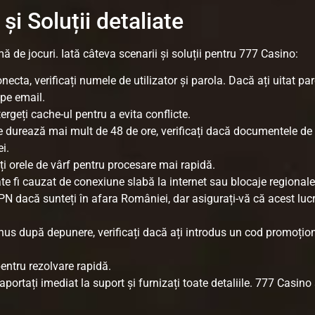
 Soluții detaliate
 de jocuri. Iată câteva scenarii și soluții pentru 777 Casino:
ta, verificați numele de utilizator și parola. Dacă ați uitat paro
 pe email.
ergeți cache-ul pentru a evita conflicte.
e durează mai mult de 48 de ore, verificați dacă documentele de 
i.
ți orele de vârf pentru procesare mai rapidă.
e fi cauzat de conexiune slabă la internet sau blocaje regionale
PN dacă sunteți în afara României, dar asigurați-vă că acest luc
us după depunere, verificați dacă ați introdus un cod promoțio
pentru rezolvare rapidă.
ortați imediat la suport și furnizați toate detaliile. 777 Casino a