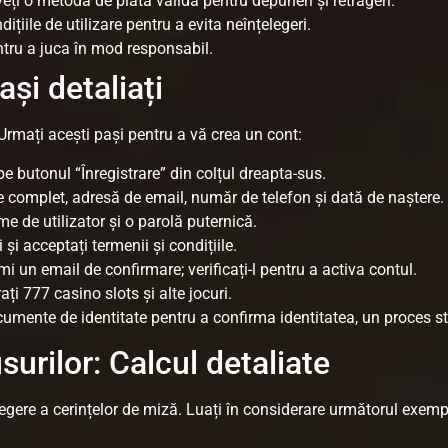
eți o metodă de plată validă pentru depuneri și retrageri.
dițiile de utilizare pentru a evita neînțelegeri.
ntru a juca în mod responsabil.
ași detaliați
 Urmați acești pași pentru a vă crea un cont:
 pe butonul “Înregistrare” din colțul dreapta-sus.
 complet, adresă de email, număr de telefon și dată de naștere.
 de utilizator și o parolă puternică.
și acceptați termenii și condițiile.
mi un email de confirmare; verificați-l pentru a activa contul.
ți 777 casino slots și alte jocuri.
 documente de identitate pentru a confirma identitatea, un proces 
urilor: Calcul detaliate
elegere a cerințelor de miză. Luați în considerare următorul exe