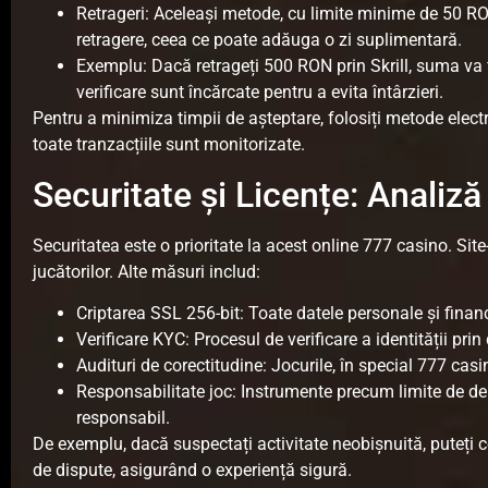
Retrageri: Aceleași metode, cu limite minime de 50 RO
retragere, ceea ce poate adăuga o zi suplimentară.
Exemplu: Dacă retrageți 500 RON prin Skrill, suma va f
verificare sunt încărcate pentru a evita întârzieri.
Pentru a minimiza timpii de așteptare, folosiți metode electro
toate tranzacțiile sunt monitorizate.
Securitate și Licențe: Analiz
Securitatea este o prioritate la acest online 777 casino. S
jucătorilor. Alte măsuri includ:
Criptarea SSL 256-bit: Toate datele personale și finan
Verificare KYC: Procesul de verificare a identității pri
Audituri de corectitudine: Jocurile, în special 777 cas
Responsabilitate joc: Instrumente precum limite de dep
responsabil.
De exemplu, dacă suspectați activitate neobișnuită, puteți 
de dispute, asigurând o experiență sigură.