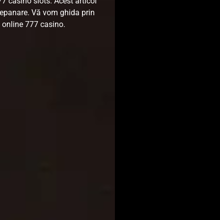
7 casino slots. Acest articol
i depanare. Vă vom ghida prin
t online 777 casino.