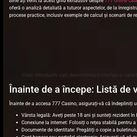
Bine ați venit la acest ghid exhaustiv despre
777 online cas
oferă o analiză detaliată a tuturor aspectelor, de la înregis
procese practice, inclusiv exemple de calcul și scenarii de 
Video introductiv care demonstrează interfața și caract
Înainte de a începe: Listă de v
Înainte de a accesa 777 Casino, asigurați-vă că îndepliniți u
Vârsta legală: Aveți peste 18 ani și sunteți rezident î
Conexiune la internet: Folosiți o rețea stabilă pentru a 
Documente de identitate: Pregătiți o copie a buletinulu