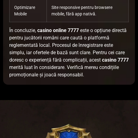
Optimizare
Site responsive pentru browsere
Mobile
mobile, fără app nativă.
În concluzie,
casino online 7777
este o opțiune directă
pentru jucătorii români care caută o platformă
reglementată local. Procesul de înregistrare este
simplu, iar ofertele de bază sunt clare. Pentru cei care
doresc o experiență fără complicații, acest
casino 7777
merită luat în considerare. Verifică mereu condițiile
promoționale și joacă responsabil.