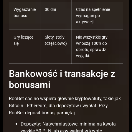
Wygaszanie
30 dni
Czas na spełnienie
bonusu
wymagań po
aktywacji.
Gry liczące
Sloty, stoły
Nie wszystkie gry
się
(częściowo)
wnoszą 100% do
obrotu; sprawdź
wyjątki.
Bankowość i transakcje z
bonusami
RooBet casino wspiera głównie kryptowaluty, takie jak
Bitcoin i Ethereum, dla depozytów i wypłat. Przy
RooBet deposit bonus, pamiętaj:
Depozyty: Natychmiastowe, minimalna kwota
zwykle 50 PLN lub ekwiwalent w krypto.