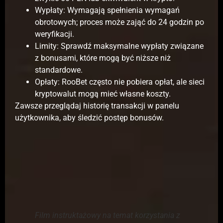
Wypłaty: Wymagają spełnienia wymagań
obrotowych; proces może zająć do 24 godzin po
weryfikacji.
Limity: Sprawdź maksymalne wypłaty związane
z bonusami, które mogą być niższe niż
standardowe.
Opłaty: RooBet często nie pobiera opłat, ale sieci
kryptowalut mogą mieć własne koszty.
Zawsze przeglądaj historię transakcji w panelu
użytkownika, aby śledzić postęp bonusów.
Film instruktażowy na temat korzystania z