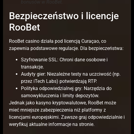
bonusów w RooBet.
Bezpieczeństwo i licencje
RooBet
RooBet casino działa pod licencją Curaçao, co
zapewnia podstawowe regulacje. Dla bezpieczeństwa:
Szyfrowanie SSL: Chroni dane osobowe i
transakcje.
Audyty gier: Niezależne testy na uczciwość (np.
przez iTech Labs) potwierdzają RTP.
Polityka odpowiedzialnej gry: Narzędzia do
samowykluczenia i limity depozytów.
Jednak jako kasyno kryptowalutowe, RooBet może
mieć mniejsze zabezpieczenia niż platformy z
licencjami europejskimi. Zawsze graj odpowiedzialnie i
weryfikuj aktualne informacje na stronie.