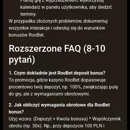
Planuj grę z wyprzedzeniem; wykorzystaj
kalendarz w panelu użytkownika, aby śledzić
terminy.
W przypadku złożonych problemów, dokumentuj
wszystkie interakcje i odwołuj się do warunków
bonusów RooBet.
Rozszerzone FAQ (8-10
pytań)
1. Czym dokładnie jest RooBet deposit bonus?
To promocja, gdzie kasyno RooBet dopasowuje
procentowo twój depozyt, np. 100%, zwiększając pulę
do gry, ale z wymaganiami obrotowymi.
2. Jak obliczyć wymagania obrotowe dla RooBet
bonus?
Użyj wzoru: (Depozyt + Kwota bonusu) * Współczynnik
obrotu (np. 30x). Np., przy depozycie 100 PLN i