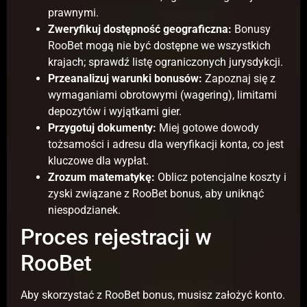
prawnymi.
Zweryfikuj dostępność geograficzna:
Bonusy
RooBet mogą nie być dostępne we wszystkich
krajach; sprawdź listę ograniczonych jurysdykcji.
Przeanalizuj warunki bonusów:
Zapoznaj się z
wymaganiami obrotowymi (wagering), limitami
depozytów i wyjątkami gier.
Przygotuj dokumenty:
Miej gotowe dowody
tożsamości i adresu dla weryfikacji konta, co jest
kluczowe dla wypłat.
Zrozum matematykę:
Oblicz potencjalne koszty i
zyski związane z RooBet bonus, aby uniknąć
niespodzianek.
Proces rejestracji w
RooBet
Aby skorzystać z RooBet bonus, musisz założyć konto.