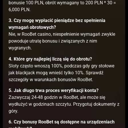
bonusie 100 PLN, obrót wymagany to 200 PLN * 30 =
6,000 PLN.
3. Czy mogę wypłacić pieniądze bez spełnienia
wymagań obrotowych?
Nie, w RooBet casino, niespełnienie wymagań zwykle
powoduje utratę bonusu i związanych z nim
wygranych.
4. Które gry najlepiej liczą się do obrotu?
Sloty często wnoszą 100%, podczas gdy gry stołowe
jak blackjack mogą wnieść tylko 10%. Sprawdź
szczegóły w warunkach bonusów RooBet.
5. Jak długo trwa proces weryfikacji konta?
Zazwyczaj 24-48 godzin w RooBet, ale może się
wydłużyć w godzinach szczytu. Przygotuj dokumenty z
góry.
6. Czy bonusy RooBet są dostępne na urządzeniach