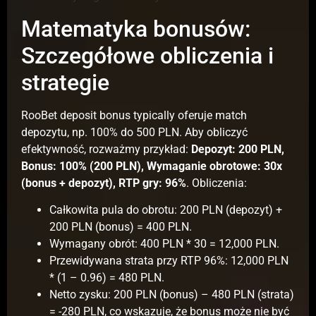
Matematyka bonusów:
Szczegółowe obliczenia i
strategie
RooBet deposit bonus typically oferuje match
depozytu, np. 100% do 500 PLN. Aby obliczyć
efektywność, rozważmy przykład:
Depozyt: 200 PLN,
Bonus: 100% (200 PLN), Wymaganie obrotowe: 30x
(bonus + depozyt), RTP gry: 96%
. Obliczenia:
Całkowita pula do obrotu: 200 PLN (depozyt) +
200 PLN (bonus) = 400 PLN.
Wymagany obrót: 400 PLN * 30 = 12,000 PLN.
Przewidywana strata przy RTP 96%: 12,000 PLN
* (1 – 0.96) = 480 PLN.
Netto zysku: 200 PLN (bonus) – 480 PLN (strata)
= -280 PLN, co wskazuje, że bonus może nie być