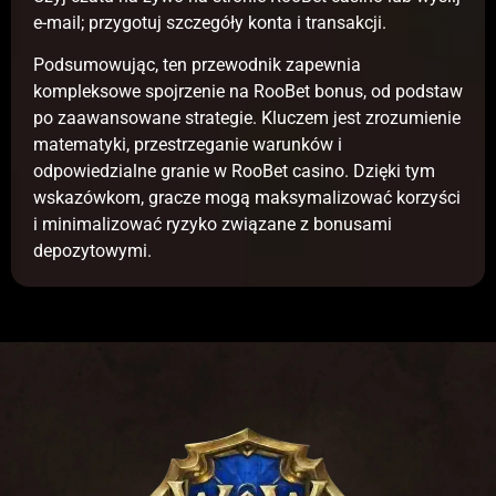
e-mail; przygotuj szczegóły konta i transakcji.
Podsumowując, ten przewodnik zapewnia
kompleksowe spojrzenie na RooBet bonus, od podstaw
po zaawansowane strategie. Kluczem jest zrozumienie
matematyki, przestrzeganie warunków i
odpowiedzialne granie w RooBet casino. Dzięki tym
wskazówkom, gracze mogą maksymalizować korzyści
i minimalizować ryzyko związane z bonusami
depozytowymi.