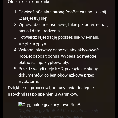
Oto kroki krok po kroku:
Odwiedź oficjalną stronę RooBet casino i kliknij
„Zarejestruj się”.
Wprowadź dane osobowe, takie jak adres e-mail,
hasło i data urodzenia.
Potwierdź rejestrację poprzez link w e-mailu
weryfikacyjnym.
Wykonaj pierwszy depozyt, aby aktywować
RooBet deposit bonus, wybierając metodę
płatności, np. kryptowaluty.
Przejdź weryfikację KYC, przesyłając skany
dokumentów, co jest obowiązkowe przed
wypłatami.
Dzięki temu procesowi, bonusy będą dostępne
natychmiast po spełnieniu warunków.
Oryginalne gry RooBet, które często liczą się
do wymagań obrotowych bonusów.