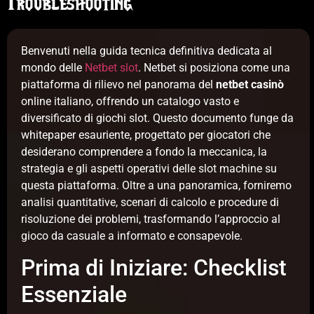
Troubleshooting
Benvenuti nella guida tecnica definitiva dedicata al
mondo delle
Netbet slot
. Netbet si posiziona come una
piattaforma di rilievo nel panorama del
netbet casinò
online italiano, offrendo un catalogo vasto e
diversificato di giochi slot. Questo documento funge da
whitepaper esauriente, progettato per giocatori che
desiderano comprendere a fondo la meccanica, la
strategia e gli aspetti operativi delle slot machine su
questa piattaforma. Oltre a una panoramica, forniremo
analisi quantitative, scenari di calcolo e procedure di
risoluzione dei problemi, trasformando l’approccio al
gioco da casuale a informato e consapevole.
Prima di Iniziare: Checklist
Essenziale