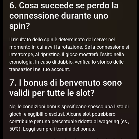
6. Cosa succede se perdo la
connessione durante uno
spin?
Il risultato dello spin è determinato dal server nel
momento in cui avvii la rotazione. Se la connessione si
interrompe, al ripristino, il gioco mostrerà l’esito nella
cronologia. In caso di dubbio, verifica lo storico delle
transazioni nel tuo account.
7. I bonus di benvenuto sono
validi per tutte le slot?
No, le condizioni bonus specificano spesso una lista di
giochi eleggibili o esclusi. Alcune slot potrebbero
contribuire per una percentuale ridotta al wagering (es.,
50%). Leggi sempre i termini del bonus.