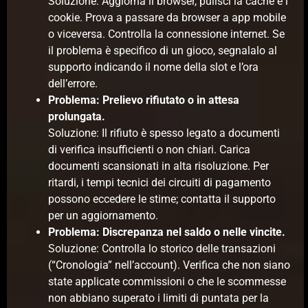
Soluzione: Aggiorna il browser, pulisci la cache e i
cookie. Prova a passare da browser a app mobile
o viceversa. Controlla la connessione internet. Se
il problema è specifico di un gioco, segnalalo al
supporto indicando il nome della slot e l’ora
dell’errore.
Problema: Prelievo rifiutato o in attesa
prolungata.
Soluzione: Il rifiuto è spesso legato a documenti
di verifica insufficienti o non chiari. Carica
documenti scansionati in alta risoluzione. Per
ritardi, i tempi tecnici dei circuiti di pagamento
possono eccedere le stime; contatta il supporto
per un aggiornamento.
Problema: Discrepanza nel saldo o nelle vincite.
Soluzione: Controlla lo storico delle transazioni
(“Cronologia” nell’account). Verifica che non siano
state applicate commissioni o che le scommesse
non abbiano superato i limiti di puntata per la