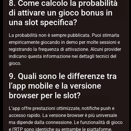
8. Come calcolo la probabilità
di attivare un gioco bonus in
una slot specifica?
La probabilità non è sempre pubblicata. Puoi stimarla
empiricamente giocando in demo per molte sessioni e
registrando la frequenza di attivazione. Alcuni provider
indicano questa informazione nei dettagli tecnici del
gioco.
9. Quali sono le differenze tra
l’app mobile e la versione
browser per le slot?
L’app offre prestazioni ottimizzate, notifiche push e
accesso rapido. La versione browser è più universale
ma dipende dalla connessione. Le funzionalità di gioco
e l’RTP sono identiche su entrambe le piattaforme.