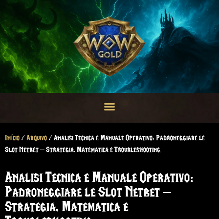
Início
/
Arquivo
/ Analisi Tecnica e Manuale Operativo: Padroneggiare le
Slot Netbet – Strategia, Matematica e Troubleshooting
Analisi Tecnica e Manuale Operativo:
Padroneggiare le Slot Netbet –
Strategia, Matematica e