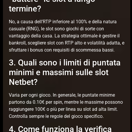
termine?
No, a causa dell’RTP inferiore al 100% e della natura
casuale (RNG), le slot sono giochi di sorte con
vantaggio della casa. La strategia ottimale è gestire il
bankroll, scegliere slot con RTP alto e volatilità adatta, e
sfruttare i bonus con requisiti di scommessa bassi.
3. Quali sono i limiti di puntata
minimi e massimi sulle slot
Netbet?
Varia per ogni gioco. In generale, le puntate minime
partono da 0.10€ per spin, mentre le massime possono
raggiungere 100€ o più per linea su slot ad alta limit.
Controlla sempre le regole del gioco specifico.
4. Come funziona la verifica