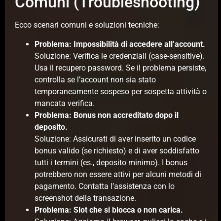
Comuni (Troubleshooting)
Ecco scenari comuni e soluzioni tecniche:
Problema: Impossibilità di accedere all’account.
Soluzione: Verifica le credenziali (case-sensitive).
Usa il recupero password. Se il problema persiste,
controlla se l’account non sia stato
temporaneamente sospeso per sospetta attività o
mancata verifica.
Problema: Bonus non accreditato dopo il
deposito.
Soluzione: Assicurati di aver inserito un codice
bonus valido (se richiesto) e di aver soddisfatto
tutti i termini (es., deposito minimo). I bonus
potrebbero non essere attivi per alcuni metodi di
pagamento. Contatta l’assistenza con lo
screenshot della transazione.
Problema: Slot che si blocca o non carica.