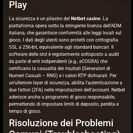
Play
La sicurezza è un pilastro del
Netbet casino
. La
piattaforma opera sotto la stringente licenza dell’ADM
italiana, che garantisce conformità alle leggi locali sul
gioco. I dati degli utenti sono protetti con crittografia
SSL a 256-bit, equivalente agli standard bancari. Il
software delle slot è regolarmente sottoposto a audit
da parte di enti indipendenti (e.g., eCOGRA) che
certificano la casualità dei risultati (Generatori di
Numeri Casuali – RNG) e i valori RTP dichiarati. Per
un’ulteriore layer di sicurezza, abilita l’autenticazione a
due fattori (2FA) nelle impostazioni dell’account. Netbet
aderisce anche a programmi di gioco responsabile,
permettendo di impostare limiti di deposito, perdita e
tempo di gioco.
Risoluzione dei Problemi