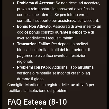
Problema di Acessar:
Se non riesci ad accedere,
prova a reimpostare la password o verifica la
connessione internet. Se persistono errori,
contatta il supporto per assistenza sull’account.
Bonus Non Attivato:
Assicurati di aver inserito un
codice bonus corretto durante il deposito e di
aver soddisfatto i requisiti minimi.
Transazioni Fallite:
Per depositi o prelievi
bloccati, controlla i limiti del tuo metodo di
pagamento e verifica eventuali restrizioni
regionali.
Problemi con l’App:
Aggiorna l’app all’ultima
versione o reinstalla se incontri crash o lag
durante il gioco.
Consiglio: Mantieni un registro delle tue attività per
facilitare la risoluzione dei problemi.
FAQ Estesa (8-10