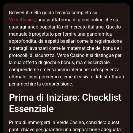
Benvenuti nella guida tecnica completa su
VerdeCasino
, una piattaforma di gioco online che sta
guadagnando popolarità nel mercato italiano. Questo
manuale è progettato per fornire una panoramica
approfondita, da aspetti basilari come la registrazione
a dettagli avanzati come le matematiche dei bonus e i
protocolli di sicurezza. Verde Casino it si distingue per
la sua offerta di giochi e bonus, ma è essenziale
comprenderne i meccanismi interni per un’esperienza
ottimale. Incorporeremo elementi visivi e dati strutturati
per arricchire la comprensione.
Prima di Iniziare: Checklist
Essenziale
Prima di immergerti in Verde Casino, considera questi
punti chiave per garantire una preparazione adeguata: