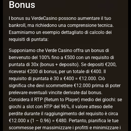
Bonus
I bonus su VerdeCasino possono aumentare il tuo
bankroll, ma richiedono una comprensione tecnica.
Esaminiamo un esempio dettagliato di calcolo dei
requisiti di puntata:
Supponiamo che Verde Casino offra un bonus di
benvenuto del 100% fino a €500 con un requisito di
puntata di 30x (bonus + deposito). Se depositi €200,
riceverai €200 di bonus, per un totale di €400. Il
requisito di puntata è 30 x €400 = €12.000. Ciò
significa che devi scommettere €12.000 prima di poter
prelevare eventuali vincite derivate dal bonus.
Considera il RTP (Return to Player) medio dei giochi: se
giochi a slot con RTP del 96%, il valore atteso delle
perdite durante il raggiungimento del requisito è circa
€12.000 x (1 – 0.96) = €480. Pertanto, pianifica le tue
scommesse per massimizzare i profitti e minimizzare i