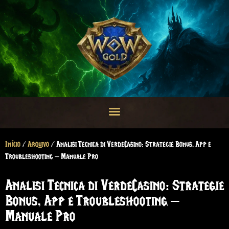
Início
/
Arquivo
/ Analisi Tecnica di VerdeCasino: Strategie Bonus, App e
Troubleshooting – Manuale Pro
Analisi Tecnica di VerdeCasino: Strategie
Bonus, App e Troubleshooting –
Manuale Pro