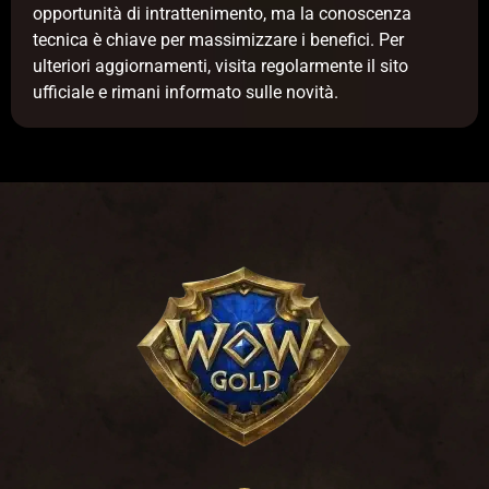
opportunità di intrattenimento, ma la conoscenza
tecnica è chiave per massimizzare i benefici. Per
ulteriori aggiornamenti, visita regolarmente il sito
ufficiale e rimani informato sulle novità.