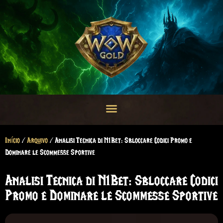
Início
/
Arquivo
/ Analisi Tecnica di N1Bet: Sbloccare Codici Promo e
Dominare le Scommesse Sportive
Analisi Tecnica di N1Bet: Sbloccare Codici
Promo e Dominare le Scommesse Sportive