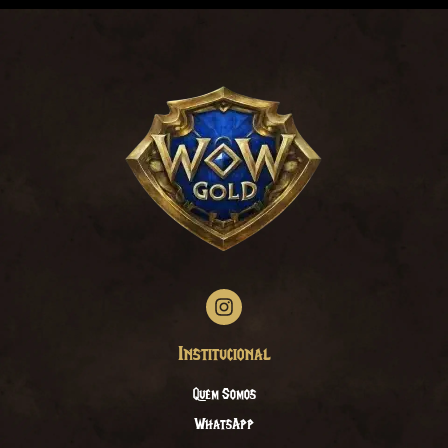
Institucional
Quem Somos
WhatsApp