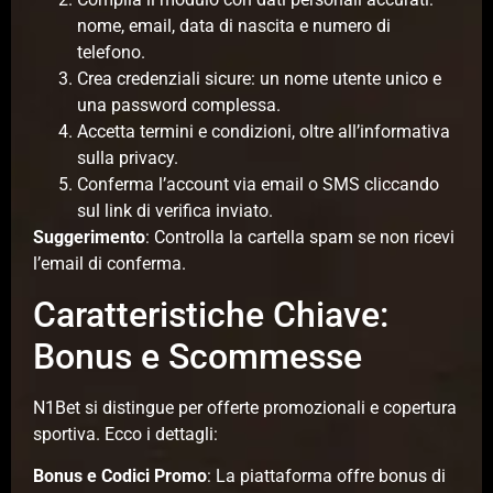
nome, email, data di nascita e numero di
telefono.
Crea credenziali sicure: un nome utente unico e
una password complessa.
Accetta termini e condizioni, oltre all’informativa
sulla privacy.
Conferma l’account via email o SMS cliccando
sul link di verifica inviato.
Suggerimento
: Controlla la cartella spam se non ricevi
l’email di conferma.
Caratteristiche Chiave:
Bonus e Scommesse
N1Bet si distingue per offerte promozionali e copertura
sportiva. Ecco i dettagli:
Bonus e Codici Promo
: La piattaforma offre bonus di