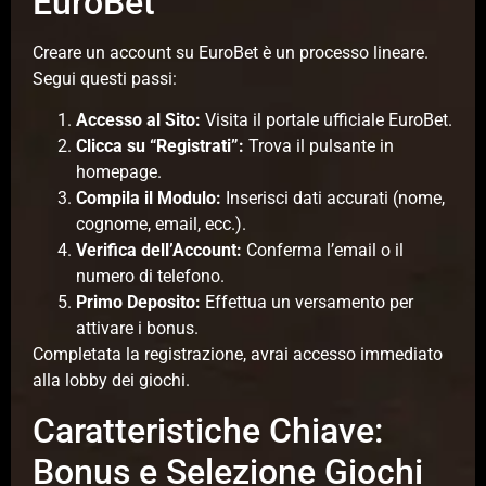
EuroBet
Creare un account su EuroBet è un processo lineare.
Segui questi passi:
Accesso al Sito:
Visita il portale ufficiale EuroBet.
Clicca su “Registrati”:
Trova il pulsante in
homepage.
Compila il Modulo:
Inserisci dati accurati (nome,
cognome, email, ecc.).
Verifica dell’Account:
Conferma l’email o il
numero di telefono.
Primo Deposito:
Effettua un versamento per
attivare i bonus.
Completata la registrazione, avrai accesso immediato
alla lobby dei giochi.
Caratteristiche Chiave:
Bonus e Selezione Giochi