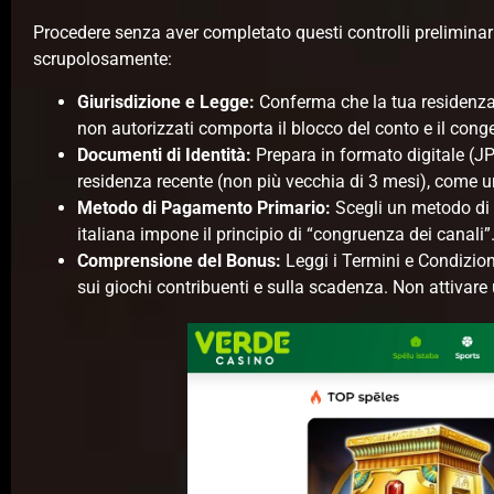
Procedere senza aver completato questi controlli preliminari 
scrupolosamente:
Giurisdizione e Legge:
Conferma che la tua residenza i
non autorizzati comporta il blocco del conto e il cong
Documenti di Identità:
Prepara in formato digitale (J
residenza recente (non più vecchia di 3 mesi), come un
Metodo di Pagamento Primario:
Scegli un metodo di d
italiana impone il principio di “congruenza dei canali”
Comprensione del Bonus:
Leggi i Termini e Condizion
sui giochi contribuenti e sulla scadenza. Non attivare