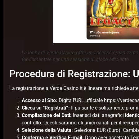
La lobby di Verde Casino offre un accesso organizzato a c
fondamentale per una sessione di gioco efficiente.
Procedura di Registrazione: 
La registrazione a Verde Casino it è lineare ma richiede att
Accesso al Sito:
Digita l’URL ufficiale https://verdecas
Clicca su “Registrati”:
Il pulsante è solitamente promi
Compilazione dei Dati:
Inserisci dati anagrafici
identi
controllo. Questi saranno gli unici canali per il recup
Selezione della Valuta:
Seleziona EUR (Euro). Cambiar
Conferma e Verifica E-mail:
Dopo aver accettato Termi