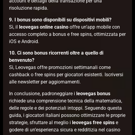
account e dettagli della transazione per una
risoluzione rapida.
9. I bonus sono disponibili su dispositivi mobili?
Sì, il
leovegas online casino
offre un’app mobile con
accesso completo a bonus e free spins, ottimizzata per
iOS e Android.
10. Ci sono bonus ricorrenti oltre a quello di
benvenuto?
Sì, Leovegas offre promozioni settimanali come
cashback o free spins per giocatori esistenti. Iscriversi
alle newsletter per aggiornamenti.
In conclusione, padroneggiare i
leovegas bonus
richiede una comprensione tecnica della matematica,
delle regole e dei potenziali intoppi. Seguendo questa
guida, i giocatori italiani possono ottimizzare le proprie
strategie, sfruttare al meglio i
leovegas free spins
e
godere di un’esperienza sicura e redditizia nel casino