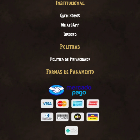
Institucional
Quem Somos
WhatsApp
Discord
Politicas
Politica de Privacidade
Formas de Pagamento