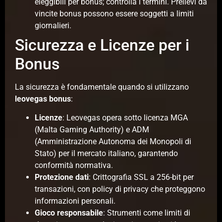
eleggibili per bonus; controlla i termini. Prelievi da
vincite bonus possono essere soggetti a limiti
giornalieri.
Sicurezza e Licenze per i
Bonus
La sicurezza è fondamentale quando si utilizzano
leovegas bonus
:
Licenze
: Leovegas opera sotto licenza MGA
(Malta Gaming Authority) e ADM
(Amministrazione Autonoma dei Monopoli di
Stato) per il mercato italiano, garantendo
conformità normativa.
Protezione dati
: Crittografia SSL a 256-bit per
transazioni, con policy di privacy che proteggono
informazioni personali.
Gioco responsabile
: Strumenti come limiti di