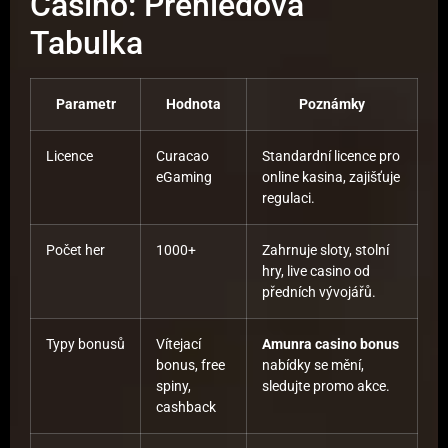
Casino: Přehledová
Tabulka
Parametr
Hodnota
Poznámky
Licence
Curacao
Standardní licence pro
eGaming
online kasina, zajišťuje
regulaci.
Počet her
1000+
Zahrnuje sloty, stolní
hry, live casino od
předních vývojářů.
Typy bonusů
Vítejací
Amunra casino bonus
bonus, free
nabídky se mění,
spiny,
sledujte promo akce.
cashback