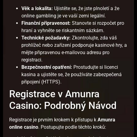
Věk a lokalita:
Ujistěte se, že jste plnoletí a že
online gambling je ve vaší zemi legální.
Finanční připravenost:
Stanovte si rozpočet pro
hraní a vyhněte se riskantním sázkám.
Technické požadavky:
Zkontrolujte, zda váš
prohlížeč nebo zařízení podporuje kasinové hry, a
mějte připravenou e-mailovou adresu pro
registraci.
Bezpečnostní opatření:
Prostudujte si licenci
kasina a ujistěte se, že používáte zabezpečená
připojení (HTTPS).
Registrace v Amunra
Casino: Podrobný Návod
Registrace je prvním krokem k přístupu k
Amunra
online casino
. Postupujte podle těchto kroků: