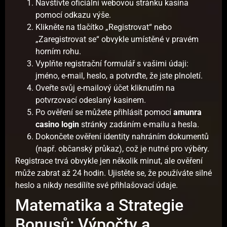
Navštivte oficiální webovou stránku kasina
pomocí odkazu výše.
Klikněte na tlačítko „Registrovat“ nebo
„Zaregistrovat se“ obvykle umístěné v pravém
horním rohu.
Vyplňte registrační formulář s vašimi údaji:
jméno, e-mail, heslo, a potvrďte, že jste plnoletí.
Oveřte svůj e-mailový účet kliknutím na
potvrzovací odeslaný kasinem.
Po ověření se můžete přihlásit pomocí
amunra
casino login
stránky zadáním e-mailu a hesla.
Dokončete ověření identity nahráním dokumentů
(např. občanský průkaz), což je nutné pro výběry.
Registrace trvá obvykle jen několik minut, ale ověření
může zabrat až 24 hodin. Ujistěte se, že používáte silné
heslo a nikdy nesdílíte své přihlašovací údaje.
Matematika a Strategie
Bonusů: Výpočty a