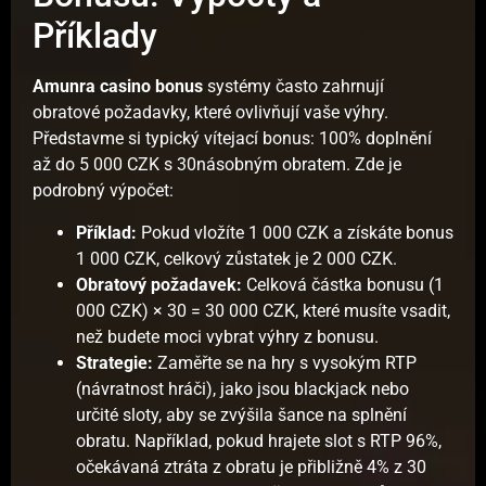
Příklady
Amunra casino bonus
systémy často zahrnují
obratové požadavky, které ovlivňují vaše výhry.
Představme si typický vítejací bonus: 100% doplnění
až do 5 000 CZK s 30násobným obratem. Zde je
podrobný výpočet:
Příklad:
Pokud vložíte 1 000 CZK a získáte bonus
1 000 CZK, celkový zůstatek je 2 000 CZK.
Obratový požadavek:
Celková částka bonusu (1
000 CZK) × 30 = 30 000 CZK, které musíte vsadit,
než budete moci vybrat výhry z bonusu.
Strategie:
Zaměřte se na hry s vysokým RTP
(návratnost hráči), jako jsou blackjack nebo
určité sloty, aby se zvýšila šance na splnění
obratu. Například, pokud hrajete slot s RTP 96%,
očekávaná ztráta z obratu je přibližně 4% z 30