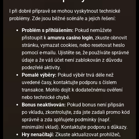
I při dobré přípravě se mohou vyskytnout technické
problémy. Zde jsou běžné scénáře a jejich řešení:
Problém s přihlášením:
Pokud nemůžete
přistoupit k
amunra casino login
, zkuste obnovit
stránku, vymazat cookies, nebo resetovat heslo
pomocí e-mailu. Ujistěte se, že používáte správné
údaje a že váš účet není zablokován z důvodu
podezřelé aktivity.
Pomalé výběry:
Pokud výběr trvá déle než
uvedené časy, kontaktujte podporu s číslem
transakce. Mohlo dojít k dodatečnému ověření
nebo technické chybě.
Bonus neaktivován:
Pokud bonus není připsán
po vkladu, zkontrolujte, zda jste zadali promo kód
správně a zda splňujete podmínky (např.
minimální vklad). Kontaktujte podporu s důkazy.
Hry nenačítají:
Zkuste aktualizovat prohlížeč,