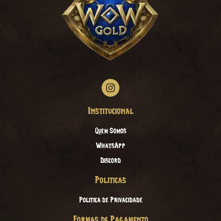
Institucional
Quem Somos
WhatsApp
Discord
Politicas
Politica de Privacidade
Formas de Pagamento