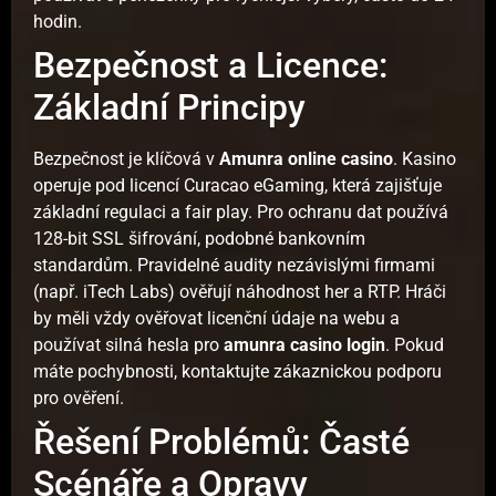
hodin.
Bezpečnost a Licence:
Základní Principy
Bezpečnost je klíčová v
Amunra online casino
. Kasino
operuje pod licencí Curacao eGaming, která zajišťuje
základní regulaci a fair play. Pro ochranu dat používá
128-bit SSL šifrování, podobné bankovním
standardům. Pravidelné audity nezávislými firmami
(např. iTech Labs) ověřují náhodnost her a RTP. Hráči
by měli vždy ověřovat licenční údaje na webu a
používat silná hesla pro
amunra casino login
. Pokud
máte pochybnosti, kontaktujte zákaznickou podporu
pro ověření.
Řešení Problémů: Časté
Scénáře a Opravy