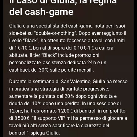
del cash‑game
Giulia è una specialista del cash‑game, nota per i suoi
side‑bet su “double‑or‑nothing”. Dopo aver raggiunto il
livello “Black”, ha ottenuto l’accesso a tavoli con limiti
di 1 €‑10 €, ben al di sopra dei 0,10 €‑1 € a cui era
abituata. Il tier “Black” include promozioni
personalizzate, assistenza dedicata 24 h e un
cashback del 30 % sulle perdite mensili.
Durante la settimana di San Valentino, Giulia ha messo
in pratica una strategia di puntate progressive:
aumentare la puntata del 20 % dopo ogni vincita e
ridurla del 10 % dopo una perdita. In una sessione di
12 ore, ha trasformato 1 200 € di bankroll in un profitto
di 8 500 €. “Il supporto VIP mi ha permesso di giocare a
tavoli più alti senza sacrificare la sicurezza del
bankroll”, spiega Giulia.