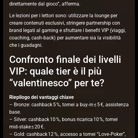
direttamente dal gioco”, afferma.
Le lezioni per i lettori sono: utilizzare la lounge per
creare contenuti esclusivi, stringere partnership con
brand legati al gaming e sfruttare i benefit VIP (viaggi,
coaching, cash‑back) per aumentare sia la visibilità
che i guadagni.
Confronto finale dei livelli
VIP: quale tier è il più
“valentinesco” per te?
Riepilogo dei vantaggi chiave
– Bronze: cashback 5 %, tornei a buy‑in ≤ 5 €, assistenza
base.
– Silver: cashback 10 %, bonus ricarica 10 %, tornei
mid‑stake ≤ 20 €.
– Gold: cashback 12 %, accesso a tornei “Love‑Poker”,