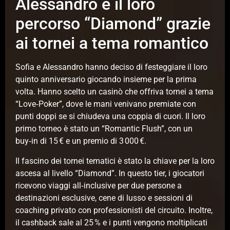
Alessandro e il loro
percorso “Diamond” grazie
ai tornei a tema romantico
Sofia e Alessandro hanno deciso di festeggiare il loro
quinto anniversario giocando insieme per la prima
volta. Hanno scelto un casinò che offriva tornei a tema
“Love‑Poker”, dove le mani venivano premiate con
punti doppi se si chiudeva una coppia di cuori. Il loro
primo torneo è stato un “Romantic Flush”, con un
buy‑in di 15 € e un premio di 3 000 €.
Il fascino dei tornei tematici è stato la chiave per la loro
ascesa al livello “Diamond”. In questo tier, i giocatori
ricevono viaggi all‑inclusive per due persone a
destinazioni esclusive, cene di lusso e sessioni di
coaching privato con professionisti del circuito. Inoltre,
il cashback sale al 25 % e i punti vengono moltiplicati