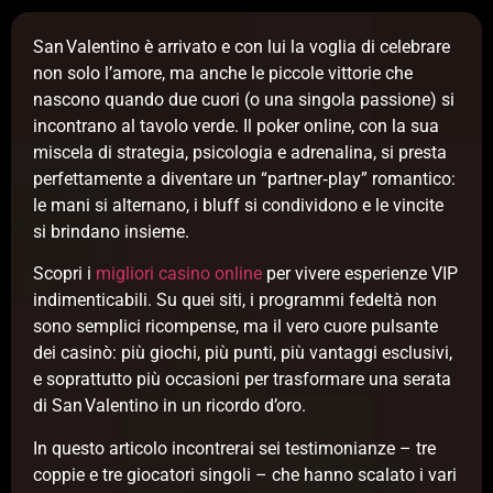
San Valentino è arrivato e con lui la voglia di celebrare
non solo l’amore, ma anche le piccole vittorie che
nascono quando due cuori (o una singola passione) si
incontrano al tavolo verde. Il poker online, con la sua
miscela di strategia, psicologia e adrenalina, si presta
perfettamente a diventare un “partner‑play” romantico:
le mani si alternano, i bluff si condividono e le vincite
si brindano insieme.
Scopri i
migliori casino online
per vivere esperienze VIP
indimenticabili. Su quei siti, i programmi fedeltà non
sono semplici ricompense, ma il vero cuore pulsante
dei casinò: più giochi, più punti, più vantaggi esclusivi,
e soprattutto più occasioni per trasformare una serata
di San Valentino in un ricordo d’oro.
In questo articolo incontrerai sei testimonianze – tre
coppie e tre giocatori singoli – che hanno scalato i vari