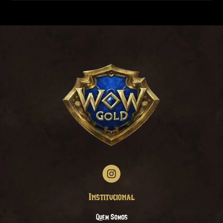
Institucional
Quem Somos