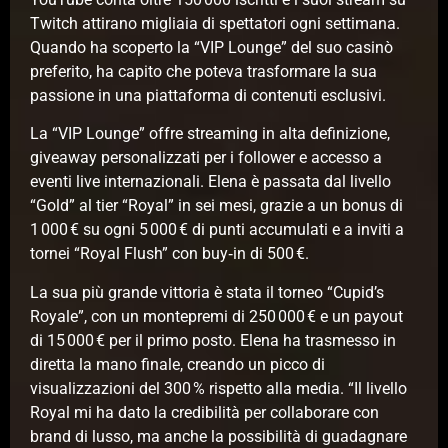
Twitch attirano migliaia di spettatori ogni settimana.
Quando ha scoperto la “VIP Lounge” del suo casinò
preferito, ha capito che poteva trasformare la sua
passione in una piattaforma di contenuti esclusivi.
La “VIP Lounge” offre streaming in alta definizione,
giveaway personalizzati per i follower e accesso a
eventi live internazionali. Elena è passata dal livello
“Gold” al tier “Royal” in sei mesi, grazie a un bonus di
1 000 € su ogni 5 000 € di punti accumulati e a inviti a
tornei “Royal Flush” con buy‑in di 500 €.
La sua più grande vittoria è stata il torneo “Cupid’s
Royale”, con un montepremi di 250 000 € e un payout
di 15 000 € per il primo posto. Elena ha trasmesso in
diretta la mano finale, creando un picco di
visualizzazioni del 300 % rispetto alla media. “Il livello
Royal mi ha dato la credibilità per collaborare con
brand di lusso, ma anche la possibilità di guadagnare