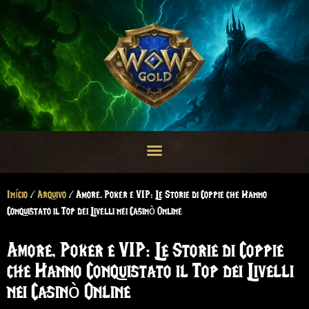
Início
/
Arquivo
/ Amore, Poker e VIP: Le Storie di Coppie che Hanno
Conquistato il Top dei Livelli nei Casinò Online
Amore, Poker e VIP: Le Storie di Coppie
che Hanno Conquistato il Top dei Livelli
nei Casinò Online