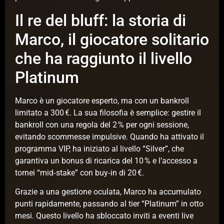
Il re del bluff: la storia di
Marco, il giocatore solitario
che ha raggiunto il livello
Platinum
Marco è un giocatore esperto, ma con un bankroll
limitato a 300 €. La sua filosofia è semplice: gestire il
bankroll con una regola del 2 % per ogni sessione,
evitando scommesse impulsive. Quando ha attivato il
programma VIP, ha iniziato al livello “Silver”, che
garantiva un bonus di ricarica del 10 % e l’accesso a
tornei “mid‑stake” con buy‑in di 20 €.
Grazie a una gestione oculata, Marco ha accumulato
punti rapidamente, passando al tier “Platinum” in otto
mesi. Questo livello ha sbloccato inviti a eventi live