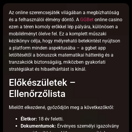
Az online szerencsejáték világában a megbízhatóság
és a felhasználói élmény döntő. A
GGBet
online casino
ezen a téren komoly erőkkel lép pályára, különösen a
mobilélményt ölelve fel. Ez a komplett műszaki
kézikönyv célja, hogy mélyreható betekintést nyújtson
a platform minden aspektusába – a ggbet app
letöltésétől a bónuszok matematikai hátteréig és a
tranzakciók biztonságáig, miközben gyakorlati
stratégiákat és hibaelhárítást is kínál.
Előkészületek –
Ellenőrzőlista
Mielőtt elkezdené, győződjön meg a következőkről:
Életkor:
18 év feletti.
Dokumentumok:
Érvényes személyi igazolvány