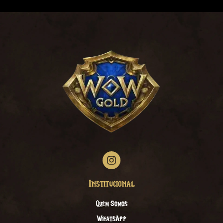
Institucional
Quem Somos
WhatsApp