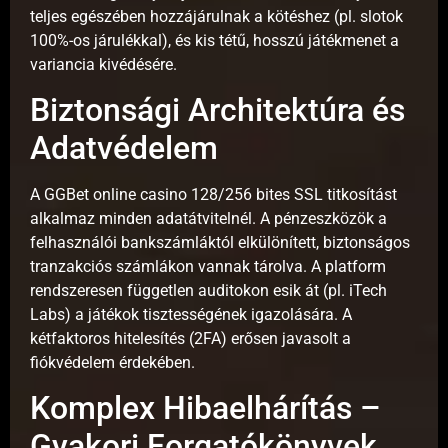
teljes egészében hozzájárulnak a kötéshez (pl. slotok
100%-os járulékkal), és kis tétű, hosszú játékmenet a
variancia kivédésére.
Biztonsági Architektúra és
Adatvédelem
A GGBet online casino 128/256 bites SSL titkosítást
alkalmaz minden adatátvitelnél. A pénzeszközök a
felhasználói bankszámláktól elkülönített, biztonságos
tranzakciós számlákon vannak tárolva. A platform
rendszeresen független auditokon esik át (pl. iTech
Labs) a játékok tisztességének igazolására. A
kétfaktoros hitelesítés (2FA) erősen javasolt a
fiókvédelem érdekében.
Komplex Hibaelhárítás –
Gyakori Forgatókönyvek