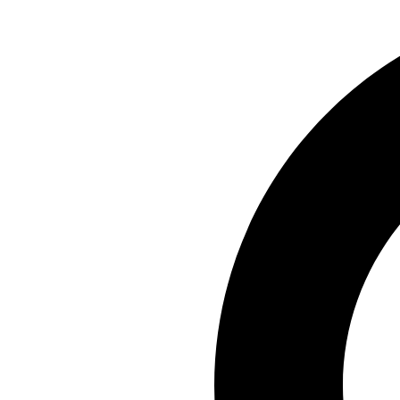
Ir
para
o
conteúdo