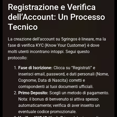
Registrazione e Verifica
dell’Account: Un Processo
Tecnico
La creazione dell’account su 5gringos è lineare, ma la
fase di verifica KYC (Know Your Customer) è dove
molti utenti incontrano intoppi. Segui questo
protocollo:
Fase di Iscrizione:
Clicca su “Registrati” e
inserisci email, password, e dati personali (Nome,
Cognome, Data di Nascita) corretti e
corrispondenti ai tuoi documenti ufficiali.
Primo Deposito:
Scegli un metodo di pagamento.
Nota: il bonus di benvenuto si attiva spesso
automaticamente; verifica di aver inserito un
eventuale codice promozionale.