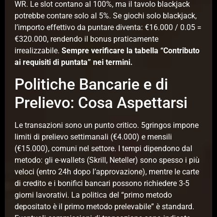
WR. Le slot contano al 100%, ma il tavolo blackjack
potrebbe contare solo al 5%. Se giochi solo blackjack,
l’importo effettivo da puntare diventa: €16.000 / 0.05 =
€320.000, rendendo il bonus praticamente
irrealizzabile.
Sempre verificare la tabella “Contributo
ai requisiti di puntata” nei termini.
Politiche Bancarie e di
Prelievo: Cosa Aspettarsi
Le transazioni sono un punto critico. 5gringos impone
limiti di prelievo settimanali (€4.000) e mensili
(€15.000), comuni nel settore. I tempi dipendono dal
metodo: gli e-wallets (Skrill, Neteller) sono spesso i più
veloci (entro 24h dopo l’approvazione), mentre le carte
di credito e i bonifici bancari possono richiedere 3-5
giorni lavorativi. La politica del “primo metodo
depositato è il primo metodo prelevabile” è standard.