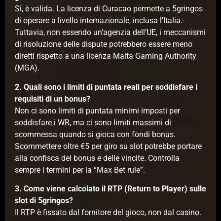
Sì, è valida. La licenza di Curacao permette a 5gringos
di operare a livello internazionale, inclusa l’Italia.
Tuttavia, non essendo un’agenzia dell’UE, i meccanismi
di risoluzione delle dispute potrebbero essere meno
diretti rispetto a una licenza Malta Gaming Authority
(MGA).
2. Quali sono i limiti di puntata reali per soddisfare i
requisiti di un bonus?
Non ci sono limiti di puntata minimi imposti per
soddisfare i WR, ma ci sono limiti massimi di
scommessa quando si gioca con fondi bonus.
Scommettere oltre €5 per giro su slot potrebbe portare
alla confisca del bonus e delle vincite. Controlla
sempre i termini per la “Max Bet rule”.
3. Come viene calcolato il RTP (Return to Player) sulle
slot di 5gringos?
Il RTP è fissato dal fornitore del gioco, non dal casino.