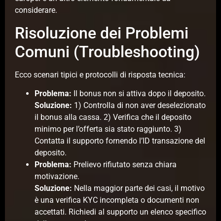
considerare.
Risoluzione dei Problemi
Comuni (Troubleshooting)
Ecco scenari tipici e protocolli di risposta tecnica:
Problema:
Il bonus non si attiva dopo il deposito.
Soluzione:
1) Controlla di non aver deselezionato
il bonus alla cassa. 2) Verifica che il deposito
minimo per l’offerta sia stato raggiunto. 3)
Contatta il supporto fornendo l’ID transazione del
deposito.
Problema:
Prelievo rifiutato senza chiara
motivazione.
Soluzione:
Nella maggior parte dei casi, il motivo
è una verifica KYC incompleta o documenti non
accettati. Richiedi al supporto un elenco specifico