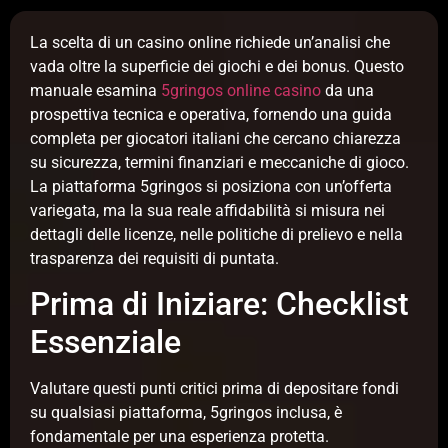
La scelta di un casino online richiede un’analisi che
vada oltre la superficie dei giochi e dei bonus. Questo
manuale esamina
5gringos online casino
da una
prospettiva tecnica e operativa, fornendo una guida
completa per giocatori italiani che cercano chiarezza
su sicurezza, termini finanziari e meccaniche di gioco.
La piattaforma 5gringos si posiziona con un’offerta
variegata, ma la sua reale affidabilità si misura nei
dettagli delle licenze, nelle politiche di prelievo e nella
trasparenza dei requisiti di puntata.
Prima di Iniziare: Checklist
Essenziale
Valutare questi punti critici prima di depositare fondi
su qualsiasi piattaforma, 5gringos inclusa, è
fondamentale per una esperienza protetta.