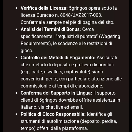
Verifica della Licenza:
5gringos opera sotto la
licenza Curacao n. 8048/JAZ2017-003.
Confermala sempre nel piè di pagina del sito.
Analisi dei Termini di Bonus:
Cerca
specificamente i “requisiti di puntata” (Wagering
Requirements), le scadenze e le restrizioni di
gioco.
Controllo dei Metodi di Pagamento:
Assicurati
che i metodi di deposito e prelievo disponibili
(e.g., carte, e-wallets, criptovalute) siano
convenienti per te, con particolare attenzione alle
commissioni e ai tempi di elaborazione.
Conferma del Supporto in Lingua:
Il supporto
clienti di 5gringos dovrebbe offrire assistenza in
italiano, via chat live ed email.
Politica di Gioco Responsabile:
Identifica gli
strumenti di autolimitazione (deposito, perdita,
tempo) offerti dalla piattaforma.