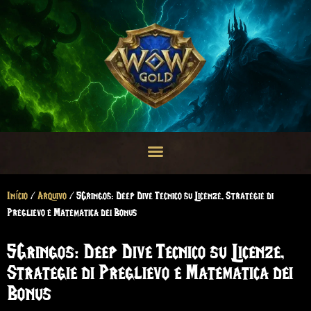
Início
/
Arquivo
/ 5Gringos: Deep Dive Tecnico su Licenze, Strategie di
Preglievo e Matematica dei Bonus
5Gringos: Deep Dive Tecnico su Licenze,
Strategie di Preglievo e Matematica dei
Bonus