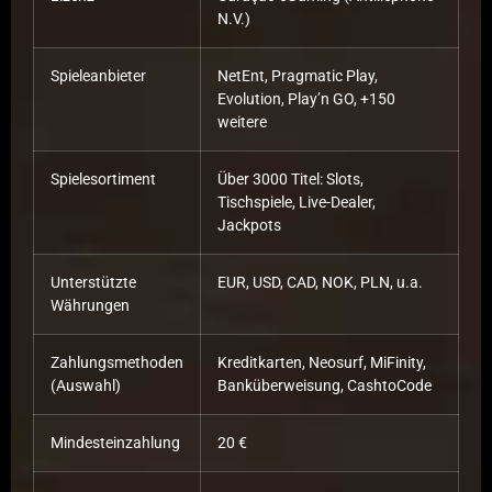
N.V.)
Spieleanbieter
NetEnt, Pragmatic Play,
Evolution, Play’n GO, +150
weitere
Spielesortiment
Über 3000 Titel: Slots,
Tischspiele, Live-Dealer,
Jackpots
Unterstützte
EUR, USD, CAD, NOK, PLN, u.a.
Währungen
Zahlungsmethoden
Kreditkarten, Neosurf, MiFinity,
(Auswahl)
Banküberweisung, CashtoCode
Mindesteinzahlung
20 €