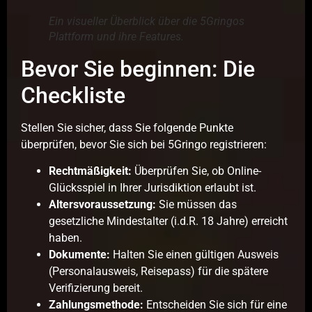
Ein visueller Überblick über die 5Gringos
Plattform und ihre Features.
Bevor Sie beginnen: Die
Checkliste
Stellen Sie sicher, dass Sie folgende Punkte
überprüfen, bevor Sie sich bei 5Gringo registrieren:
Rechtmäßigkeit:
Überprüfen Sie, ob Online-
Glücksspiel in Ihrer Jurisdiktion erlaubt ist.
Altersvoraussetzung:
Sie müssen das
gesetzliche Mindestalter (i.d.R. 18 Jahre) erreicht
haben.
Dokumente:
Halten Sie einen gültigen Ausweis
(Personalausweis, Reisepass) für die spätere
Verifizierung bereit.
Zahlungsmethode:
Entscheiden Sie sich für eine