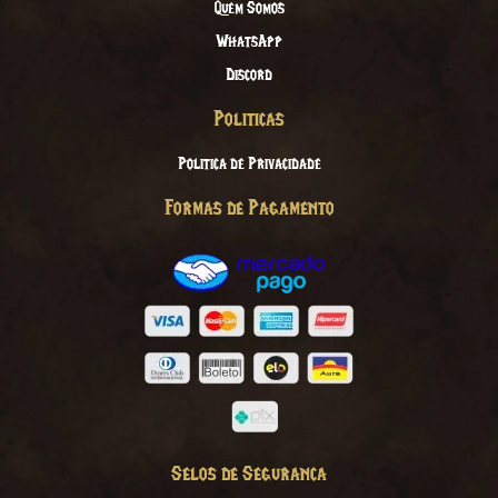
Quem Somos
WhatsApp
Discord
Politicas
Politica de Privacidade
Formas de Pagamento
Selos de Seguranca