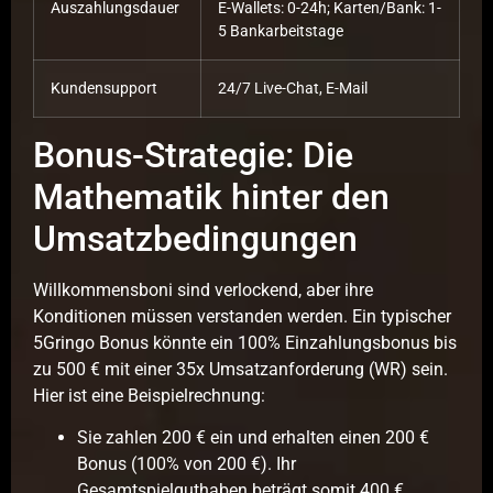
Auszahlungsdauer
E-Wallets: 0-24h; Karten/Bank: 1-
5 Bankarbeitstage
Kundensupport
24/7 Live-Chat, E-Mail
Bonus-Strategie: Die
Mathematik hinter den
Umsatzbedingungen
Willkommensboni sind verlockend, aber ihre
Konditionen müssen verstanden werden. Ein typischer
5Gringo Bonus könnte ein 100% Einzahlungsbonus bis
zu 500 € mit einer 35x Umsatzanforderung (WR) sein.
Hier ist eine Beispielrechnung:
Sie zahlen 200 € ein und erhalten einen 200 €
Bonus (100% von 200 €). Ihr
Gesamtspielguthaben beträgt somit 400 €.