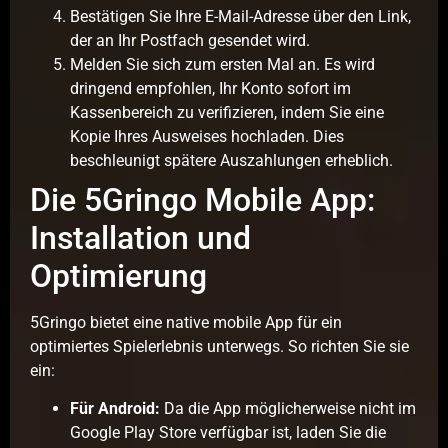
Bestätigen Sie Ihre E-Mail-Adresse über den Link,
der an Ihr Postfach gesendet wird.
Melden Sie sich zum ersten Mal an. Es wird
dringend empfohlen, Ihr Konto sofort im
Kassenbereich zu verifizieren, indem Sie eine
Kopie Ihres Ausweises hochladen. Dies
beschleunigt spätere Auszahlungen erheblich.
Die 5Gringo Mobile App:
Installation und
Optimierung
5Gringo bietet eine native mobile App für ein
optimiertes Spielerlebnis unterwegs. So richten Sie sie
ein:
Für Android:
Da die App möglicherweise nicht im
Google Play Store verfügbar ist, laden Sie die