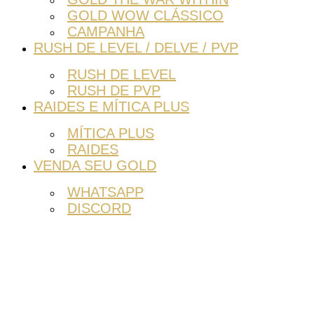
GOLD WOW CLÁSSICO
CAMPANHA
RUSH DE LEVEL / DELVE / PVP
RUSH DE LEVEL
RUSH DE PVP
RAIDES E MÍTICA PLUS
MÍTICA PLUS
RAIDES
VENDA SEU GOLD
WHATSAPP
DISCORD