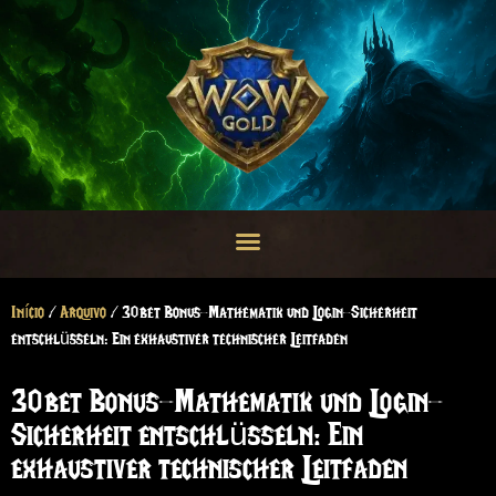
Início
/
Arquivo
/ 30bet Bonus-Mathematik und Login-Sicherheit
entschlüsseln: Ein exhaustiver technischer Leitfaden
30bet Bonus-Mathematik und Login-
Sicherheit entschlüsseln: Ein
exhaustiver technischer Leitfaden