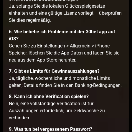
Ja, solange Sie die lokalen Glücksspielgesetze
einhalten und eine gültige Lizenz vorliegt – überprüfen
Sie dies regelmäßig.
6. Wie behebe ich Probleme mit der 30bet app auf
iOS?
Gehen Sie zu Einstellungen > Allgemein > iPhone-
Speicher, löschen Sie die App-Daten und laden Sie sie
neu aus dem App Store herunter.
7. Gibt es Limits für Gewinnauszahlungen?
Ja, tägliche, wöchentliche und monatliche Limits
gelten; Details finden Sie in den Banking-Bedingungen.
8. Kann ich ohne Verification spielen?
Nein, eine vollständige Verification ist für
Auszahlungen erforderlich, um Geldwäsche zu
verhindern.
9. Was tun bei vergessenem Passwort?