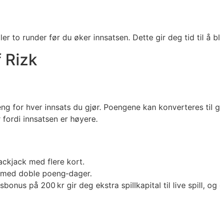
r to runder før du øker innsatsen. Dette gir deg tid til å b
 Rizk
ng for hver innsats du gjør. Poengene kan konverteres til g
r fordi innsatsen er høyere.
ackjack med flere kort.
t med doble poeng‑dager.
us på 200 kr gir deg ekstra spillkapital til live spill, o