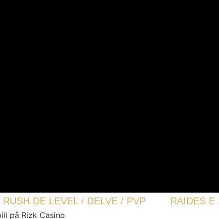
RUSH DE LEVEL / DELVE / PVP
RAIDES E 
ill på Rizk Casino