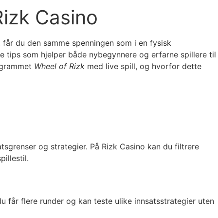
Rizk Casino
id, får du den samme spenningen som i en fysisk
 tips som hjelper både nybegynnere og erfarne spillere til
rogrammet
Wheel of Rizk
med live spill, og hvorfor dette
atsgrenser og strategier. På Rizk Casino kan du filtrere
llestil.
u får flere runder og kan teste ulike innsatsstrategier uten