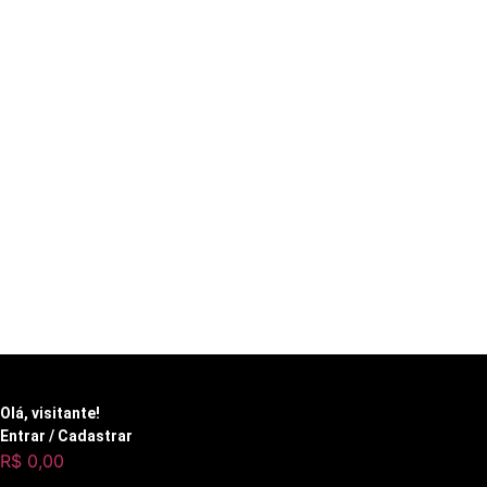
Olá, visitante!
Entrar / Cadastrar
R$
0,00
Copyright ©