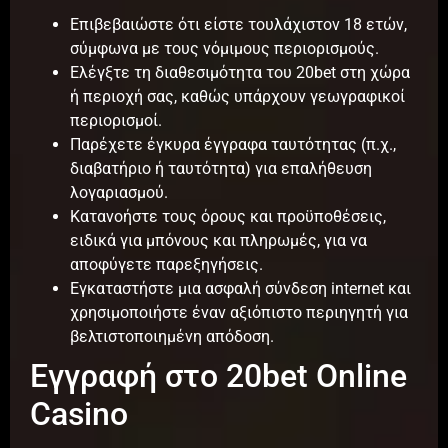
Επιβεβαιώστε ότι είστε τουλάχιστον 18 ετών,
σύμφωνα με τους νόμιμους περιορισμούς.
Ελέγξτε τη διαθεσιμότητα του 20bet στη χώρα
ή περιοχή σας, καθώς υπάρχουν γεωγραφικοί
περιορισμοί.
Παρέχετε έγκυρα έγγραφα ταυτότητας (π.χ.,
διαβατήριο ή ταυτότητα) για επαλήθευση
λογαριασμού.
Κατανοήστε τους όρους και προϋποθέσεις,
ειδικά για μπόνους και πληρωμές, για να
αποφύγετε παρεξηγήσεις.
Εγκαταστήστε μια ασφαλή σύνδεση internet και
χρησιμοποιήστε έναν αξιόπιστο περιηγητή για
βελτιστοποιημένη απόδοση.
Εγγραφή στο 20bet Online
Casino