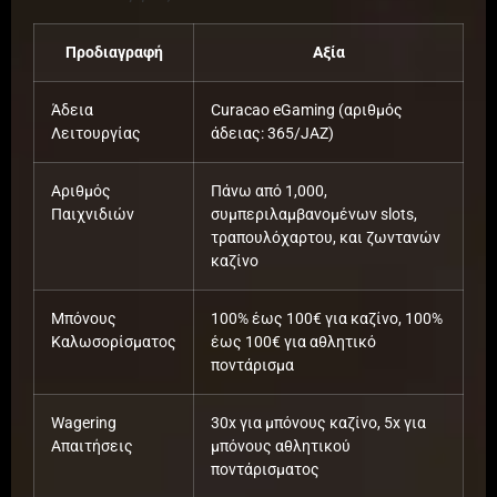
Προδιαγραφή
Αξία
Άδεια
Curacao eGaming (αριθμός
Λειτουργίας
άδειας: 365/JAZ)
Αριθμός
Πάνω από 1,000,
Παιχνιδιών
συμπεριλαμβανομένων slots,
τραπουλόχαρτου, και ζωντανών
καζίνο
Μπόνους
100% έως 100€ για καζίνο, 100%
Καλωσορίσματος
έως 100€ για αθλητικό
ποντάρισμα
Wagering
30x για μπόνους καζίνο, 5x για
Απαιτήσεις
μπόνους αθλητικού
ποντάρισματος