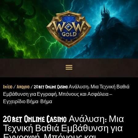
Início
/
Arquivo
/ 20bet Online Casino Ανάλυση: Μια Τεχνική Βαθιά
Εμβάθυνση για Εγγραφή, Μπόνους και Ασφάλεια –
Εγχειρίδιο Βήμα-Βήμα
20bet Online Casino Ανάλυση: Μια
Τεχνική Βαθιά Εμβάθυνση για