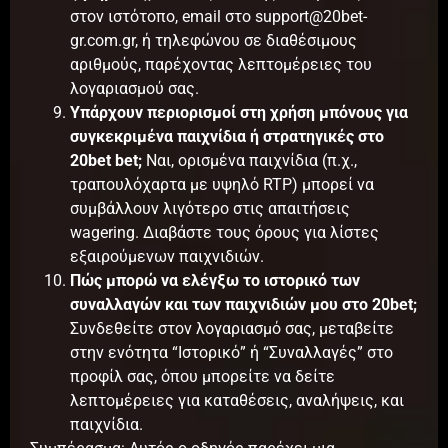
στον ιστότοπο, email στο support@20bet-
gr.com.gr, ή τηλεφώνου σε διαθέσιμους
αριθμούς, παρέχοντας λεπτομέρειες του
λογαριασμού σας.
Υπάρχουν περιορισμοί στη χρήση μπόνους για
συγκεκριμένα παιχνίδια ή στρατηγικές στο
20bet bet;
Ναι, ορισμένα παιχνίδια (π.χ.,
τραπουλόχαρτα με υψηλό RTP) μπορεί να
συμβάλλουν λιγότερο στις απαιτήσεις
wagering. Διαβάστε τους όρους για λίστες
εξαιρούμενων παιχνιδιών.
Πώς μπορώ να ελέγξω το ιστορικό των
συναλλαγών και των παιχνιδιών μου στο 20bet;
Συνδεθείτε στον λογαριασμό σας, μεταβείτε
στην ενότητα “Ιστορικό” ή “Συναλλαγές” στο
προφίλ σας, όπου μπορείτε να δείτε
λεπτομέρειες για καταθέσεις, αναλήψεις, και
παιχνίδια.