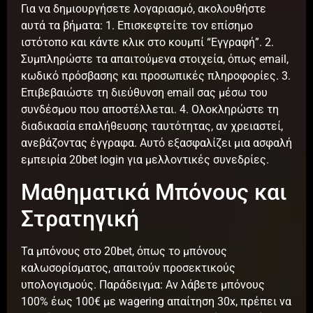
Για να δημιουργήσετε λογαριασμό, ακολουθήστε
αυτά τα βήματα: 1. Επισκεφτείτε τον επίσημο
ιστότοπο και κάντε κλικ στο κουμπί “Εγγραφή”. 2.
Συμπληρώστε τα απαιτούμενα στοιχεία, όπως email,
κωδικό πρόσβασης και προσωπικές πληροφορίες. 3.
Επιβεβαιώστε τη διεύθυνση email σας μέσω του
συνδέσμου που αποστέλλεται. 4. Ολοκληρώστε τη
διαδικασία επαλήθευσης ταυτότητας, αν χρειαστεί,
ανεβάζοντας έγγραφα. Αυτό εξασφαλίζει μια ασφαλή
εμπειρία 20bet login για μελλοντικές συνεδρίες.
Μαθηματικά Μπόνους και
Στρατηγική
Τα μπόνους στο 20bet, όπως το μπόνους
καλωσορίσματος, απαιτούν προσεκτικούς
υπολογισμούς. Παράδειγμα: Αν λάβετε μπόνους
100% έως 100€ με wagering απαίτηση 30x, πρέπει να