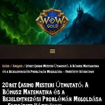
Início
/
Arquivo
/ 20bet Casino Mesteri Útmutató: A Bónusz Matematika
és a Bejelentkezési Problémák Megoldása – Frissített Kézikönyv
20bet Casino Mesteri Útmutató: A
Bónusz Matematika és a
Bejelentkezési Problémák Megoldása