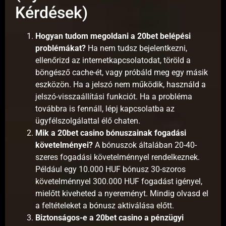
Kérdések)
Hogyan tudom megoldani a 20bet belépési
problémákat?
Ha nem tudsz bejelentkezni,
ellenőrizd az internetkapcsolatodat, töröld a
böngésző cache-ét, vagy próbáld meg egy másik
eszközön. Ha a jelszó nem működik, használd a
jelszó-visszaállítási funkciót. Ha a probléma
továbbra is fennáll, lépj kapcsolatba az
ügyfélszolgálattal élő chaten.
Mik a 20bet casino bónuszainak fogadási
követelményei?
A bónuszok általában 20-40-
szeres fogadási követelménnyel rendelkeznek.
Például egy 10.000 HUF bónusz 30-szoros
követelménnyel 300.000 HUF fogadást igényel,
mielőtt kiveheted a nyereményt. Mindig olvasd el
a feltételeket a bónusz aktiválása előtt.
Biztonságos-e a 20bet casino a pénzügyi