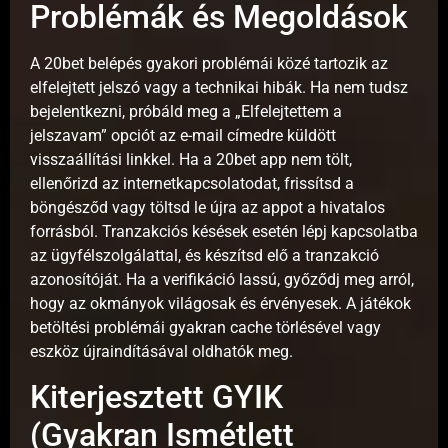
Problémák és Megoldások
A 20bet belépés gyakori problémái közé tartozik az
elfelejtett jelszó vagy a technikai hibák. Ha nem tudsz
bejelentkezni, próbáld meg a „Elfelejtettem a
jelszavam” opciót az e-mail címedre küldött
visszaállítási linkkel. Ha a 20bet app nem tölt,
ellenőrizd az internetkapcsolatodat, frissítsd a
böngésződ vagy töltsd le újra az appot a hivatalos
forrásból. Tranzakciós késések esetén lépj kapcsolatba
az ügyfélszolgálattal, és készítsd elő a tranzakció
azonosítóját. Ha a verifikáció lassú, győződj meg arról,
hogy az okmányok világosak és érvényesek. A játékok
betöltési problémái gyakran cache törlésével vagy
eszköz újraindításával oldhatók meg.
Kiterjesztett GYIK
(Gyakran Ismétlett