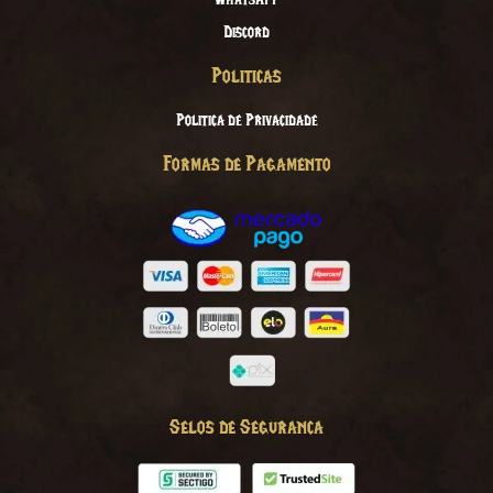
WhatsApp
Discord
Politicas
Politica de Privacidade
Formas de Pagamento
Selos de Seguranca