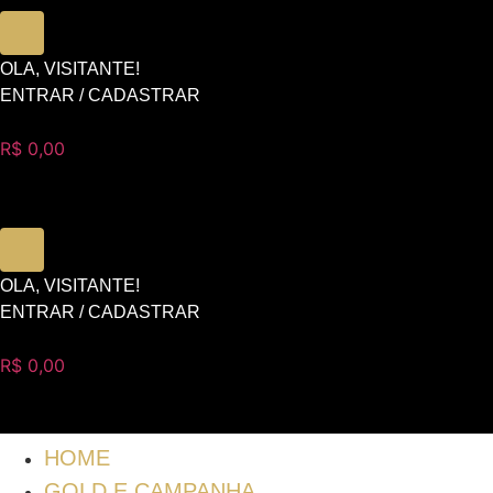
Ir
para
o
OLA, VISITANTE!
conteúdo
ENTRAR / CADASTRAR
R$
0,00
OLA, VISITANTE!
ENTRAR / CADASTRAR
R$
0,00
HOME
GOLD E CAMPANHA