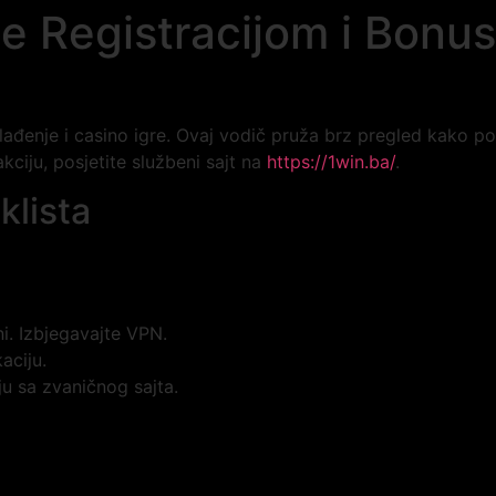
je Registracijom i Bonu
ađenje i casino igre. Ovaj vodič pruža brz pregled kako poč
akciju, posjetite službeni sajt na
https://1win.ba/
.
klista
i. Izbjegavajte VPN.
aciju.
ju sa zvaničnog sajta.