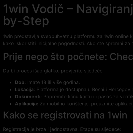
1win Vodič – Navigiran
by-Step
1win predstavlja sveobuhvatnu platformu za 1win online kl
kako iskoristiti inicijalne pogodnosti. Ako ste spremni za 
Prije nego što počnete: Chec
Da bi proces išao glatko, provjerite sljedeće:
Dob:
Imate 18 ili više godina.
Lokacija:
Platforma je dostupna u Bosni i Hercegovin
Dokumenti:
Pripremite ličnu kartu ili pasoš za verifik
Aplikacija:
Za mobilno korištenje, preuzmite aplikaci
Kako se registrovati na 1win
Registracija je brza i jednostavna. Etape su sljedeće: