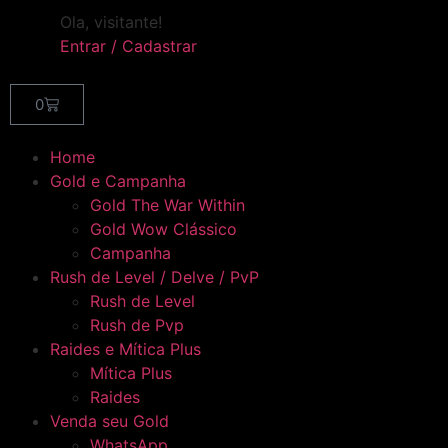
Ola, visitante!
Entrar / Cadastrar
0
Home
Gold e Campanha
Gold The War Within
Gold Wow Clássico
Campanha
Rush de Level / Delve / PvP
Rush de Level
Rush de Pvp
Raides e Mítica Plus
Mítica Plus
Raides
Venda seu Gold
WhatsApp