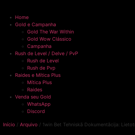
Home
Gold e Campanha
Gold The War Within
Gold Wow Clássico
Campanha
Rush de Level / Delve / PvP
Rush de Level
Rush de Pvp
Raides e Mítica Plus
Mítica Plus
Raides
Venda seu Gold
WhatsApp
Discord
Início
/
Arquivo
/ 1win Bet Tehniskā Dokumentācija: Lietot