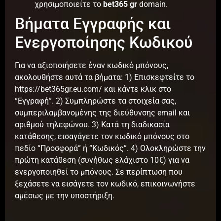
χρησιμοποιείτε το
bet365 gr
domain.
Βήματα Εγγραφής και
Ενεργοποίησης Κωδικού
Για να αξιοποιήσετε έναν κωδικό μπόνους,
ακολουθήστε αυτά τα βήματα: 1) Επισκεφτείτε το
https://bet365gr.eu.com/ και κάντε κλικ στο
“Εγγραφή”. 2) Συμπληρώστε τα στοιχεία σας,
συμπεριλαμβανομένης της διεύθυνσης email και
αριθμού τηλεφώνου. 3) Κατά τη διαδικασία
κατάθεσης, εισαγάγετε τον κωδικό μπόνους στο
πεδίο “Προσφορά” ή “Κωδικός”. 4) Ολοκληρώστε την
πρώτη κατάθεση (συνήθως ελάχιστο 10€) για να
ενεργοποιηθεί το μπόνους. Σε περίπτωση που
ξεχάσετε να εισάγετε τον κωδικό, επικοινωνήστε
αμέσως με την υποστήριξη.