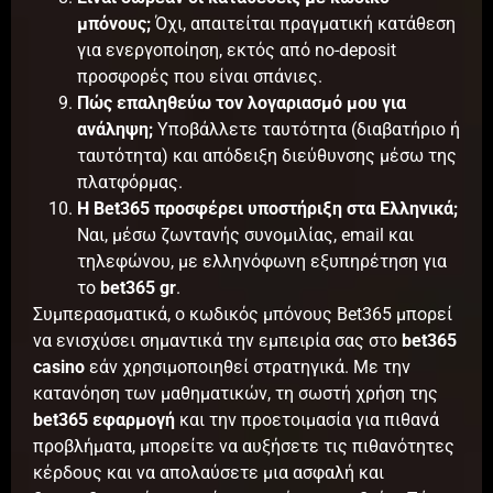
μπόνους;
Όχι, απαιτείται πραγματική κατάθεση
για ενεργοποίηση, εκτός από no-deposit
προσφορές που είναι σπάνιες.
Πώς επαληθεύω τον λογαριασμό μου για
ανάληψη;
Υποβάλλετε ταυτότητα (διαβατήριο ή
ταυτότητα) και απόδειξη διεύθυνσης μέσω της
πλατφόρμας.
Η Bet365 προσφέρει υποστήριξη στα Ελληνικά;
Ναι, μέσω ζωντανής συνομιλίας, email και
τηλεφώνου, με ελληνόφωνη εξυπηρέτηση για
το
bet365 gr
.
Συμπερασματικά, ο κωδικός μπόνους Bet365 μπορεί
να ενισχύσει σημαντικά την εμπειρία σας στο
bet365
casino
εάν χρησιμοποιηθεί στρατηγικά. Με την
κατανόηση των μαθηματικών, τη σωστή χρήση της
bet365 εφαρμογή
και την προετοιμασία για πιθανά
προβλήματα, μπορείτε να αυξήσετε τις πιθανότητες
κέρδους και να απολαύσετε μια ασφαλή και