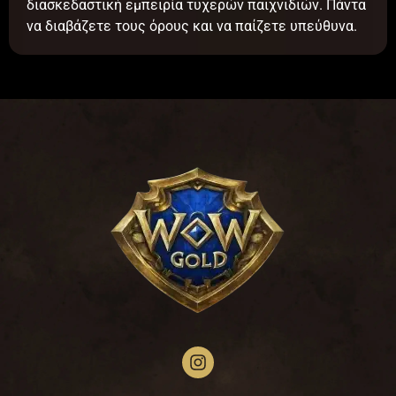
διασκεδαστική εμπειρία τυχερών παιχνιδιών. Πάντα
να διαβάζετε τους όρους και να παίζετε υπεύθυνα.