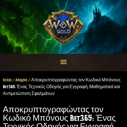
Início
/
Arquivo
/ Αποκρυπτογραφώντας τον Κωδικό Μπόνους
Bet365: Ένας Τεχνικός Οδηγός για Εγγραφή, Μαθηματικά και
Αντιμετώπιση Σφαλμάτων
Αποκρυπτογραφώντας τον
Κωδικό Μπόνους Bet365: Ένας