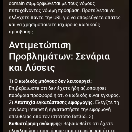
domain συμμορφώνεται με τους νόμους
πετυχαίνοντας νόμιμη πρόσβαση. Προτείνεται να
ελέγχετε πάντα την URL για να αποφεύγετε απάτες
και να χρησιμοποιείτε ισχυρούς κωδικούς
πρόσβασης.
Αντιμετώπιση
Προβλημάτων: Σενάρια
και Λύσεις
1)
Ο κωδικός μπόνους δεν λειτουργεί:
Επιβεβαιώστε ότι δεν έχετε ήδη αξιοποιήσει
παρόμοια προσφορά ή ότι ο κωδικός είναι έγκυρος.
2)
Αποτυχία εγκατάστασης εφαρμογής:
Ελέγξτε τη
σύνδεση internet ή εγκαταστήστε την εφαρμογή
απευθείας από τον ιστότοπο Bet365. 3)
Καθυστέρηση ανάληψης:
Βεβαιωθείτε ότι έχετε
ολοκληρώσει τους όρους περιστροφής και ότι τα