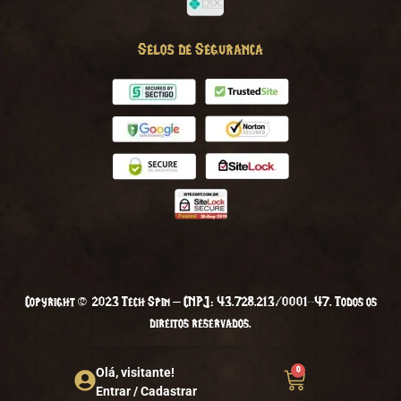
Selos de Seguranca
Copyright © 2023 Tech Spin – CNPJ: 43.728.213/0001-47. Todos os
direitos reservados.
Olá, visitante!
0
Entrar / Cadastrar