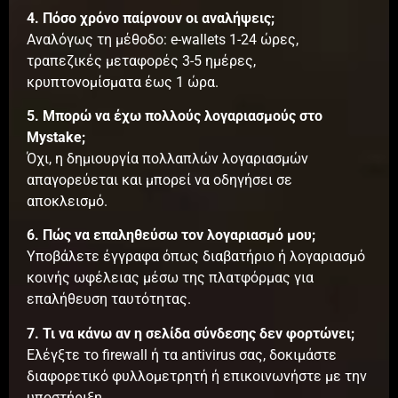
4. Πόσο χρόνο παίρνουν οι αναλήψεις;
Αναλόγως τη μέθοδο: e-wallets 1-24 ώρες,
τραπεζικές μεταφορές 3-5 ημέρες,
κρυπτονομίσματα έως 1 ώρα.
5. Μπορώ να έχω πολλούς λογαριασμούς στο
Mystake;
Όχι, η δημιουργία πολλαπλών λογαριασμών
απαγορεύεται και μπορεί να οδηγήσει σε
αποκλεισμό.
6. Πώς να επαληθεύσω τον λογαριασμό μου;
Υποβάλετε έγγραφα όπως διαβατήριο ή λογαριασμό
κοινής ωφέλειας μέσω της πλατφόρμας για
επαλήθευση ταυτότητας.
7. Τι να κάνω αν η σελίδα σύνδεσης δεν φορτώνει;
Ελέγξτε το firewall ή τα antivirus σας, δοκιμάστε
διαφορετικό φυλλομετρητή ή επικοινωνήστε με την
υποστήριξη.