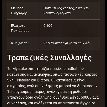
Μέθοδοι
Πιστωτικές κάρτες, e-wallets,
Πληρωμής
κρυπτονομίσματα
Ελάχιστο
0.10€
Ποντάρισμα
RTP (Μέσο)
95-97% ανάλογα με το παιχνίδι
Τραπεζικές Συναλλαγές
Το Mystake υποστηρίζει ποικίλες μεθόδους
κατάθεσης και ανάληψης, όπως πιστωτικές κάρτες,
Skrill, Neteller και Bitcoin. Οι κατάθεσεις είναι
στιγμιαίες, ενώ οι αναλήψεις μπορεί να διαρκέσουν
1-5 εργάσιμες ημέρες, ανάλογα με τη μέθοδο.
Υπάρχουν όρια ανάληψης, συνήθως μέχρι 5000€ ανά
συναλλαγή, και ενδέχεται να απαιτούνται έγγραφα