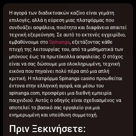
Η αγορά των διαδικτυακών καζίνο είναι γεμάτη
επιλογές, αλλά η εύρεση μιας πλατφόρμας που
συνδυάζει ασφάλεια, ποιότητα και διαφάνεια απαιτεί
τεχνική εξερεύνηση. Σε αυτό το εκτενές εγχειρίδιο,
εμβαθύνουμε στο
Spinanga
, εξετάζοντας κάθε
πτυχή της λειτουργίας του, από τα μαθηματικά των
μπόνους έως τα πρωτόκολλα ασφαλείας. Ο στόχος
είναι να σας δώσουμε μια ολοκληρωμένη, τεχνική
εικόνα που πηγαίνει πολύ πέρα από μια απλή
κριτική. Η πλατφόρμα Spinanga casino προωθείται
έντονα στην ελληνική αγορά, και μέσω του
spinanga.com, προσφέρει μια διεθνή εμπειρία
παιχνιδιού. Αυτός ο οδηγός είναι σχεδιασμένος να
αποτελεί το βασικό σας εργαλείο για μια
ενημερωμένη και υπεύθυνη συμμετοχή.
Πριν Ξεκινήσετε: