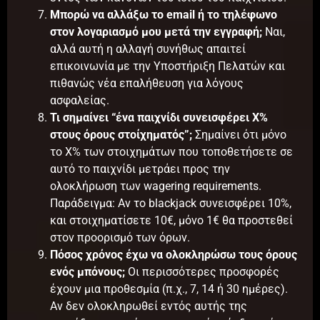
Μπορώ να αλλάξω το email ή το τηλέφωνο
στον λογαριασμό μου μετά την εγγραφή;
Ναι,
αλλά αυτή η αλλαγή συνήθως απαιτεί
επικοινωνία με την Υποστήριξη Πελατών και
πιθανώς νέα επαλήθευση για λόγους
ασφαλείας.
Τι σημαίνει “ένα παιχνίδι συνεισφέρει Χ%
στους όρους στοίχηματός”;
Σημαίνει ότι μόνο
το Χ% των στοιχημάτων που τοποθετήσετε σε
αυτό το παιχνίδι μετράει προς την
ολοκλήρωση των wagering requirements.
Παράδειγμα: Αν το blackjack συνεισφέρει 10%,
και στοιχηματίσετε 10€, μόνο 1€ θα προστεθεί
στον προορισμό των όρων.
Πόσος χρόνος έχω να ολοκληρώσω τους όρους
ενός μπόνους;
Οι περισσότερες προσφορές
έχουν μια προθεσμία (π.χ., 7, 14 ή 30 ημέρες).
Αν δεν ολοκληρωθεί εντός αυτής της