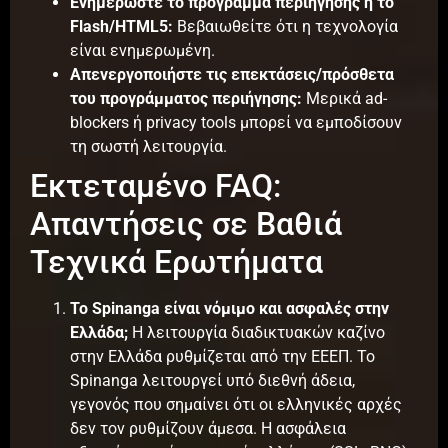
Ενημερώστε το πρόγραμμα περιήγησης ή το
Flash/HTML5:
Βεβαιωθείτε ότι η τεχνολογία
είναι ενημερωμένη.
Απενεργοποιήστε τις επεκτάσεις/πρόσθετα
του προγράμματος περιήγησης:
Μερικά ad-
blockers ή privacy tools μπορεί να εμποδίσουν
τη σωστή λειτουργία.
Εκτεταμένο FAQ:
Απαντήσεις σε Βαθιά
Τεχνικά Ερωτήματα
Το Spinanga είναι νόμιμο και ασφαλές στην
Ελλάδα;
Η λειτουργία διαδικτυακών καζίνο
στην Ελλάδα ρυθμίζεται από την ΕΕΕΠ. Το
Spinanga λειτουργεί υπό διεθνή άδεια,
γεγονός που σημαίνει ότι οι ελληνικές αρχές
δεν τον ρυθμίζουν άμεσα. Η ασφάλεια