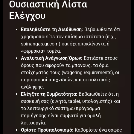
Ουσιαστική Λίστα
Ελέγχου
Επαληθεύστε τη Διεύθυνση:
Βεβαιωθείτε ότι
χρησιμοποιείτε τον επίσημο ιστότοπο (π.χ.,
spinangas.gr.com) και όχι αποκλίνοντα ή
«φιρμάκια» τομέα.
Αναλυτική Ανάγνωση Όρων:
Εστιάστε στους
όρους που αφορούν τα μπόνους, τα όρια
στοίχηματός τους (wagering requirements), οι
περιορισμοί παιχνιδιών, και οι πολιτικές
ανάληψης.
Ελέγξτε τη Συμβατότητα:
Βεβαιωθείτε ότι η
συσκευή σας (κινητό, tablet, υπολογιστής) και
το λειτουργικό σύστημα/πρόγραμμα
περιήγησης είναι συμβατά για ομαλή
λειτουργία.
Ορίστε Προϋπολογισμό:
Καθορίστε ένα σαφές