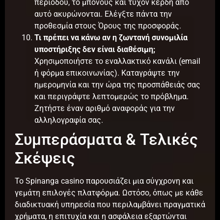
περιόδου, το μπόνους και τυχόν κέρδη από
αυτό ακυρώνονται. Ελέγξτε πάντα την
προθεσμία στους Όρους της προσφοράς.
Τι πρέπει να κάνω αν η ζωντανή συνομιλία
υποστήριξης δεν είναι διαθέσιμη;
Χρησιμοποιήστε το εναλλακτικό κανάλι (email
ή φόρμα επικοινωνίας). Καταγράψτε την
ημερομηνία και την ώρα της προσπάθειάς σας
και περιγράψτε λεπτομερώς το πρόβλημα.
Ζητήστε έναν αριθμό αναφοράς για την
αλληλογραφία σας.
Συμπεράσματα & Τελικές
Σκέψεις
Το Spinanga casino παρουσιάζει μια σύγχρονη και
γεμάτη επιλογές πλατφόρμα. Ωστόσο, όπως με κάθε
διαδικτυακή υπηρεσία που περιλαμβάνει πραγματικά
χρήματα, η επιτυχία και η ασφάλεια εξαρτώνται