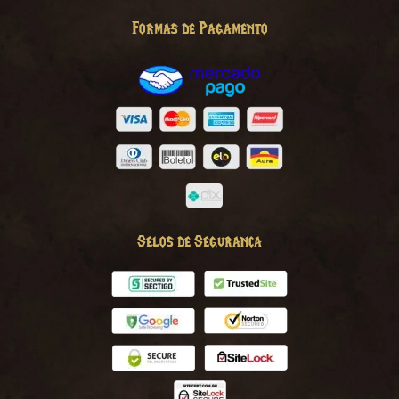
Formas de Pagamento
Selos de Seguranca