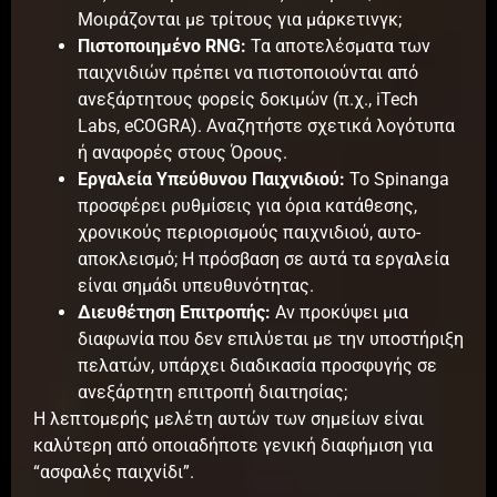
Μοιράζονται με τρίτους για μάρκετινγκ;
Πιστοποιημένο RNG:
Τα αποτελέσματα των
παιχνιδιών πρέπει να πιστοποιούνται από
ανεξάρτητους φορείς δοκιμών (π.χ., iTech
Labs, eCOGRA). Αναζητήστε σχετικά λογότυπα
ή αναφορές στους Όρους.
Εργαλεία Υπεύθυνου Παιχνιδιού:
Το Spinanga
προσφέρει ρυθμίσεις για όρια κατάθεσης,
χρονικούς περιορισμούς παιχνιδιού, αυτο-
αποκλεισμό; Η πρόσβαση σε αυτά τα εργαλεία
είναι σημάδι υπευθυνότητας.
Διευθέτηση Επιτροπής:
Αν προκύψει μια
διαφωνία που δεν επιλύεται με την υποστήριξη
πελατών, υπάρχει διαδικασία προσφυγής σε
ανεξάρτητη επιτροπή διαιτησίας;
Η λεπτομερής μελέτη αυτών των σημείων είναι
καλύτερη από οποιαδήποτε γενική διαφήμιση για
“ασφαλές παιχνίδι”.