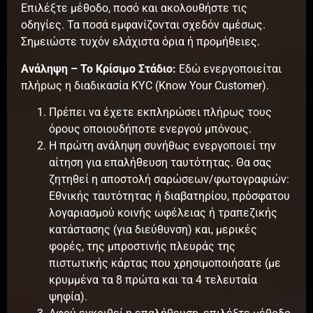
Επιλέξτε μέθοδο, ποσό και ακολουθήστε τις
οδηγίες. Τα ποσά εμφανίζονται σχεδόν αμέσως.
Σημειώστε τυχόν ελάχιστα όρια ή προμήθειες.
Ανάληψη – Το Κρίσιμο Στάδιο:
Εδώ ενεργοποιείται
πλήρως η διαδικασία KYC (Know Your Customer).
Πρέπει να έχετε εκπληρώσει πλήρως τους
όρους οποιουδήποτε ενεργού μπόνους.
Η πρώτη ανάληψη συνήθως ενεργοποιεί την
αίτηση για επαλήθευση ταυτότητας. Θα σας
ζητηθεί η αποστολή σαρώσεων/φωτογραφιών:
Εθνικής ταυτότητας ή διαβατηρίου, πρόσφατου
λογαριασμού κοινής ωφέλειας ή τραπεζικής
κατάστασης (για διεύθυνση) και, μερικές
φορές, της μπροστινής πλευράς της
πιστωτικής κάρτας που χρησιμοποιήσατε (με
κρυμμένα τα 8 πρώτα και τα 4 τελευταία
ψηφία).