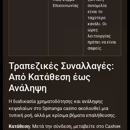
Επικοινωνίας
συνομιλία
είναι το
ταχύτερο
κανάλι. Οι
ώρες
λειτουργίας
πρέπει να είναι
σαφείς.
Τραπεζικές Συναλλαγές:
Από Κατάθεση έως
Ανάληψη
Η διαδικασία χρηματοδότησης και ανάληψης
κεφαλαίων στο Spinanga casino ακολουθεί μια
τυπική ροή, αλλά με κρίσιμα βήματα επαλήθευσης.
Κατάθεση:
Μετά την σύνδεση, μεταβείτε στο Cashier.