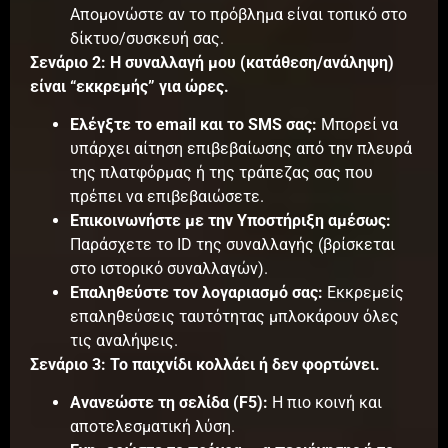
Απομονώστε αν το πρόβλημα είναι τοπικό στο
δίκτυο/συσκευή σας.
Σενάριο 2: Η συναλλαγή μου (κατάθεση/ανάληψη)
είναι “εκκρεμής” για ώρες.
Ελέγξτε το email και το SMS σας:
Μπορεί να
υπάρχει αίτηση επιβεβαίωσης από την πλευρά
της πλατφόρμας ή της τράπεζας σας που
πρέπει να επιβεβαιώσετε.
Επικοινωνήστε με την Υποστήριξη αμέσως:
Παράσχετε το ID της συναλλαγής (βρίσκεται
στο ιστορικό συναλλαγών).
Επαληθεύστε τον λογαριασμό σας:
Εκκρεμείς
επαληθεύσεις ταυτότητας μπλοκάρουν όλες
τις αναλήψεις.
Σενάριο 3: Το παιχνίδι κολλάει ή δεν φορτώνει.
Ανανεώστε τη σελίδα (F5):
Η πιο κοινή και
αποτελεσματική λύση.