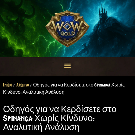
Início
/
Arquivo
/ Οδηγός για να Κερδίσετε στο Spinanga Χωρίς
Κίνδυνο: Αναλυτική Ανάλυση
Οδηγός για να Κερδίσετε στο
Spinanga Χωρίς Κίνδυνο:
Αναλυτική Ανάλυση