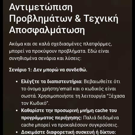
Αντιμετώπιση
Προβλημάτων & Τεχνική
Αποσφαλμάτωση
Ακόμα και σε καλά σχεδιασμένες πλατφόρμες,
μπορεί να προκύψουν προβλήματα. Εδώ είναι
συνηθισμένα σενάρια και λύσεις:
Σενάριο 1: Δεν μπορώ να συνδεθώ.
Ελέγξτε τα διαπιστευτήρια:
Βεβαιωθείτε ότι
το όνομα χρήστη/email και ο κωδικός είναι
σωστά. Χρησιμοποιήστε τη λειτουργία “Ξέχασα
τον Κωδικό”.
Καθαρίστε την προσωρινή μνήμη cache του
προγράμματος περιήγησης:
Παλιά δεδομένα
cache μπορεί να προκαλέσουν συγκρούσεις.
Δοκιμάστε διαφορετική συσκευή ή δίκτυο: