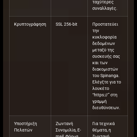
ταχύτερες
συναλλαγές.
Κρυπτογράφηση
SSL 256-bit
Προστατεύει
την
κυκλοφορία
δεδομένων
μεταξύ της
συσκευής σας
και των
διακομιστών
του Spinanga.
Ελέγξτε για το
λουκέτο
“https://” στη
γραμμή
διευθύνσεων.
Υποστήριξη
Ζωντανή
Για τεχνικά
Πελατών
Συνομιλία, E-
θέματα, η
mail, Φόρμα
ζωντανή